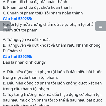
A. Phạm tội chưa đạt đã hoàn thành
B. Phạm tội chưa đạt chưa hoàn thành
C. Chuẩn bị phạm tội
D. Tội phạm hoàn thành
Câu hỏi 539285:
Người tự ý nửa chừng chấm dứt việc phạm tội phải


chấm dứt tội phạm:
A. Tự nguyện và dứt khoát
B. Tự nguyện và dứt khoát và Chậm rãi
C. Nhanh chóng
D. Chậm rãi
Câu hỏi 539290:
Đâu là nhận định đúng?
A. Dấu hiệu động cơ phạm tội luôn là dấu hiệu bắt buộc
trong mọi cấu thành tội phạm.
B. Dấu hiệu động cơ phạm tội luôn không được xét đến
trong cấu thành tội phạm
C. Tùy từng trường hợp mà dấu hiệu động cơ phạm tội,
dấu hiệu mục đích phạm tội có thể là dấu hiệu bắt buộc
trong cấu thành tội phạm