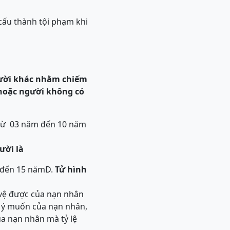
cấu thành tội phạm khi
gười khác nhằm chiếm
u hoặc người không có
ù từ 03 năm đến 10 năm
ười là
m đến 15 năm
D.
Tử hình
 vệ được của nạn nhân
i ý muốn của nạn nhân,
ủa nạn nhân mà tỷ lệ