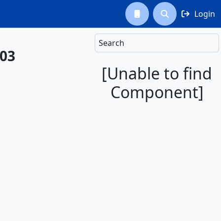
Login



Search
L03
[Unable to find
Component]