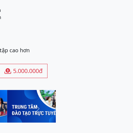
m
m
 tập cao hơn
5.000.000đ

Next