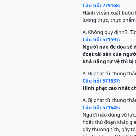
Câu hỏi 279168:
Hành vi sản xuất buôn 
lương thực, thực phẩm 
A. Không quy định
B. Từ
Câu hỏi 571597:
Người nào đe dọa sẽ 
đoạt tài sản
của
người
khả năng tự vệ
thì bị
A. Bị phạt tù chung thâ
Câu hỏi 571637:
Hình phạt cao nhất c
A. Bị phạt tù chung thâ
Câu hỏi 571645:
Người nào dùng vũ lực,
hoặc thủ đoạn khác gia
gây thương tích, gây t