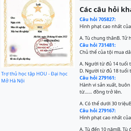
Các câu hỏi kh
Câu hỏi 705827:
Hình phạt cao nhất của 
A. Tù chung thân
B. Tử 
Câu hỏi 731481:
Chủ thể của tội mua dâ
A. Người từ đủ 14 tuổi t
D. Người từ đủ 18 tuổi 
Trợ thủ học tập HOU - Đại học
Câu hỏi 279161:
Mở Hà Nội
Hành vi sản xuất, buôn
từ…… đồng trở lên.
A. Có thể dưới 30 triệu
B
Câu hỏi 279167:
Hình phạt cao nhất của 
A. Tù đến 10 năm
B. Tù