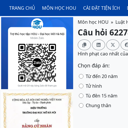
TRANG CHỦ
MÔN HỌC HOU
CÀI ĐẶT TIỆN ÍCH
Môn học HOU
Luật 
Câu hỏi 6227



Hình phạt cao nhất của 
Chọn đáp án:
Từ đến 20 năm
Tử hình
Tù đên 15 năm
Chung thân