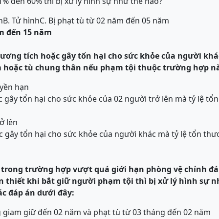
1% đến 60% thì bị xử lý hình sự như thế nào?
n
B. Tử hình
C. Bị phạt tù từ 02 năm đến 05 năm
ăm đến 15 năm
ương tích hoặc gây tổn hại cho sức khỏe của người khác 
 hoặc tù chung thân
nếu phạm tội thuộc trường hợp nà
uyền hạn
c gây tổn hại cho sức khỏe của 02 người trở lên mà tỷ lệ tổ
ở lên
c gây tổn hại cho sức khỏe của người khác mà tỷ lệ tổn thư
 trong trường hợp vượt quá giới hạn phòng vệ chính đ
thiết khi bắt giữ người phạm tội thì bị xử lý hình sự 
ác đáp án dưới đây:
ng giam giữ đến 02 năm và phạt tù từ 03 tháng đến 02 năm