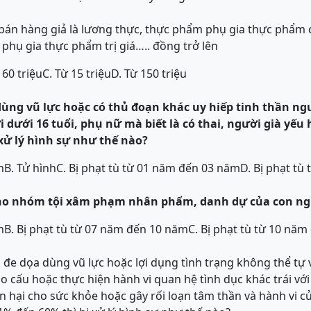
bán hàng giả là lương thực, thực phẩm phụ gia thực phẩm 
phụ gia thực phẩm trị giá….. đồng trở lên
 60 triệu
C. Từ 15 triệu
D. Từ 150 triệu
dùng vũ lực hoặc có thủ đoạn khác uy hiếp tinh thần n
 dưới 16 tuổi, phụ nữ mà biết là có thai, người già yế
 xử lý hình sự như thế nào?
n
B. Tử hình
C. Bị phạt tù từ 01 năm đến 03 năm
D. Bị phạt t
ho nhóm tội
xâm phạm nhân phẩm, danh dự của con ng
n
B. Bị phạt tù từ 07 năm đến 10 năm
C. Bị phạt tù từ 10 nă
 đe dọa dùng vũ lực hoặc lợi dụng tình trạng không thể tự
o cấu hoặc thực hiện hành vi quan hệ tình dục khác trái vớ
ổn hại cho sức khỏe hoặc gây rối loạn tâm thần và hành vi c