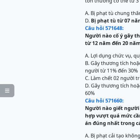
tổn thương cơ thể từ 3
A. Bị phạt tù chung thâ
D.
Bị phạt tù từ 07 n
Câu hỏi 571648:
Người nào cố ý gây th
từ 12 năm đến 20 năm
A. Lợi dụng chức vụ, q
B. Gây thương tích hoặ
người từ 11% đến 30%
C. Làm chết 02 người tr
D. Gây thương tích hoặ

60%
Câu hỏi 571660:
Người nào giết người
hợp vượt quá mức cần 
án đúng nhất trong c
A. Bị phạt cải tạo khô