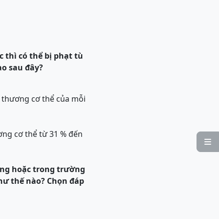
thì có thể bị phạt tù
o sau đây?
n thương cơ thể của mỗi
ơng cơ thể từ 31 % đến

áng hoặc trong trường
như thế nào? Chọn đáp