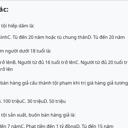
ác:
tội hiếp dâm là:
hình
C. Tù đến 20 năm hoặc tù chung thân
D. Tù đến 20 năm
m người dưới 18 tuổi là:
rở lên
B. Người từ đủ 16 tuổi trở lên
C. Người từ đủ 20 tuổi tr
trở lên
 bán hàng giả cấu thành tội phạm khi trị giá hàng giả tươn
. 100 triệu
C. 30 triệu
D. 50 triệu
tội sản xuất, buôn bán hàng giả là:
 đến 7 năm
C. Phạt tiền đến 1 tỷ đồng
D. Tù đến 15 năm