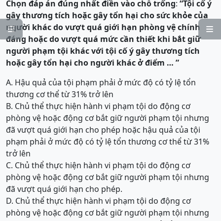
Chọn đáp án đúng nhất điền vào chỗ trống
:
“
Tội cố ý
gây thương tích hoặc gây tổn hại cho sức khỏe của
người khác do vượt quá giới hạn phòng vệ chính


đáng hoặc do vượt quá mức cần thiết khi bắt giữ
người phạm tội
khác
với tội cố ý gây thương tích
hoặc gây tổn hại cho người khác ở điểm … ”
A. Hậu quả của tội phạm phải ở mức độ có tỷ lệ tổn
thương cơ thể từ 31% trở lên
B. Chủ thể thực hiện hành vi phạm tội do động cơ
phòng vệ hoặc động cơ bắt giữ người phạm tội nhưng
đã vượt quá giới hạn cho phép hoặc hậu quả của tội
phạm phải ở mức độ có tỷ lệ tổn thương cơ thể từ 31%
trở lên
C. Chủ thể thực hiện hành vi phạm tội do động cơ
phòng vệ hoặc động cơ bắt giữ người phạm tội nhưng
đã vượt quá giới hạn cho phép.
D. Chủ thể thực hiện hành vi phạm tội do động cơ
phòng vệ hoặc động cơ bắt giữ người phạm tội nhưng