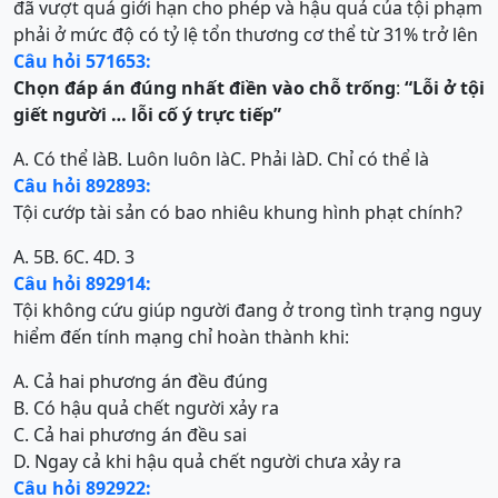
đã vượt quá giới hạn cho phép và hậu quả của tội phạm
phải ở mức độ có tỷ lệ tổn thương cơ thể từ 31% trở lên
Câu hỏi 571653:
Chọn đáp án đúng nhất điền vào chỗ trống
:
“Lỗi ở tội
giết người … lỗi cố ý trực tiếp”
A. Có thể là
B. Luôn luôn là
C. Phải là
D. Chỉ có thể là
Câu hỏi 892893:
Tội cướp tài sản có bao nhiêu khung hình phạt chính?
A. 5
B. 6
C. 4
D. 3
Câu hỏi 892914:
Tội không cứu giúp người đang ở trong tình trạng nguy
hiểm đến tính mạng chỉ hoàn thành khi:
A. Cả hai phương án đều đúng
B. Có hậu quả chết người xảy ra
C. Cả hai phương án đều sai
D. Ngay cả khi hậu quả chết người chưa xảy ra
Câu hỏi 892922: