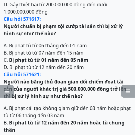
D. Gây thiệt hại từ 200.000.000 đồng đến dưới
1.000.000.000 đồng
Câu hỏi 571617:
Người chuẩn bị phạm tội
cướp tài sản
thì bị xử lý
hình sự như thế nào?
A. Bị phạt tù từ 06 tháng đến 01 năm
B. Bị phạt tù từ 07 năm đến 15 năm
C.
Bị phạt tù từ 01 năm đến 05 năm
D. Bị phạt tù từ 12 năm đến 20 năm
Câu hỏi 571621:
Người nào bằng thủ đoạn gian dối chiếm đoạt tài
sản của người khác trị giá 500.000.000 đồng trở lên


thì bị xử lý hình sự như thế nào?
A. Bị phạt cải tạo không giam giữ đến 03 năm hoặc phạt
tù từ 06 tháng đến 03 năm
B.
Bị
phạt tù từ 12 năm đến 20 năm hoặc tù chung
thân