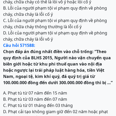
cháy, chữa cháy có thể là lỗi vô ý hoặc lỗi cố ý
B. Lỗi của người phạm tội vi phạm quy định về phòng
cháy, chữa cháy là lỗi cố ý
C. Lỗi của người phạm tội vi phạm quy định về phòng
cháy, chữa cháy thông thường là lỗi cố ý
D. Lỗi của người phạm tội vi phạm quy định về phòng
cháy, chữa cháy là lỗi vô ý
Câu hỏi 571588:
Chọn đáp án đúng nhất điền vào chỗ trống:
“
Theo
quy định của BLHS 2015, Người nào vận chuyển qua
biên giới hoặc từ khu phi thuế quan vào nội địa
hoặc ngược lại trái pháp luật hàng hóa, tiền Việt
Nam, ngoại tệ, kim khí quý, đá quý trị giá từ
100.000.000 đồng đến dưới 300.000.000 đồng
thì bị
…”
A. Phạt tù từ 07 năm đến 15 năm
B. Phạt tù từ 03 năm đến 07 năm
C. Phạt tù từ 01 tháng đến 03 tháng
D. Phạt cải tạo không giam giữ đến 02 năm hoặc phạt