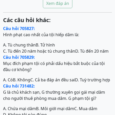
Xem đáp án
Các câu hỏi khác:
Câu hỏi 705827:
Hình phạt cao nhất của tội hiếp dâm là:
A. Tù chung thân
B. Tử hình
C. Tù đến 20 năm hoặc tù chung thân
D. Tù đến 20 năm
Câu hỏi 705829:
Mục đích phạm tội có phải dấu hiệu bắt buộc của tội
đầu cơ không?
A. Có
B. Không
C. Cả ba đáp án đều sai
D. Tuỳ trường hợp
Câu hỏi 731482:
G là chủ khách sạn, G thường xuyên gọi gái mại dâm
cho người thuê phòng mua dâm. G phạm tội gì?
A. Chứa mại dâm
B. Môi giới mại dâm
C. Mua dâm
D. Không tội nào đúng