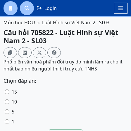
Login




Môn học HOU
Luật Hình sự Việt Nam 2 - SL03
Câu hỏi 705822 - Luật Hình sự Việt
Nam 2 - SL03




Phổ biến văn hoá phẩm đồi truỵ do mình làm ra cho ít
nhất bao nhiêu người thì bị truy cứu TNHS
Chọn đáp án:
15
10
5
1