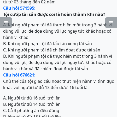
tù từ 03 tháng đến 02 năm
Câu hỏi 571595:
Tội
cướp tài sản được coi là hoàn thành khi nào?


A. Khi người phạm tội đã thực hiện một trong 3 hành vi
dùng vũ lực, đe dọa dùng vũ lực ngay tức khắc hoặc có
hành vi khác
B. Khi người phạm tội đã tẩu tán xong tài sản
C. Khi người phạm tội đã chiếm đoạt được tài sản
D. Khi người phạm tội đã thực hiện một trong 3 hành vi
dùng vũ lực, đe dọa dùng vũ lực ngay tức khắc hoặc có
hành vi khác và đã chiếm đoạt được tài sản
Câu hỏi 676621:
Chủ thể của tội giao cấu hoặc thực hiện hành vi tình dục
khác với người từ đủ 13 đến dưới 16 tuổi là:
A. Người từ đủ 16 tuổi trở lên
B. Người từ đủ 14 tuổi trở lên
C. Cả 3 phương án đều đúng
D. Người từ đủ 18 tuổi trở lên