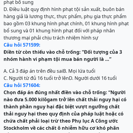
phạt bổ sung
D. Điều luật quy định hình phạt tội sản xuất, buôn bán
hàng giả là lương thực, thực phẩm, phụ gia thực phẩm
bao gồm 03 khung hình phạt chính, 01 khung hình phạt
bổ sung và 01 khung hình phạt đối với pháp nhân
thương mại phải chịu trách nhiệm hình sự
Câu hỏi 571599:
Điền từ còn thiếu vào chỗ trống:
“Đối tượng của 3
nhóm hành vi phạm tội mua bán người là …
”
A. Cả 3 đáp án trên đều sai
B. Mọi lứa tuổi
C. Người từ đủ 16 tuổi trở lên
D. Người dưới 16 tuổi
Câu hỏi 571604:
Chọn đáp án đúng nhất điền vào chỗ trống:
“
Người
nào đ
ưa 5.000 kilôgam trở lên chất thải nguy hại có
thành phần nguy hại đặc biệt vượt ngư
ỡ
ng chất
thải nguy hại theo quy định của pháp luật hoặc có
chứa chất phải loại trừ theo Phụ lục A Công ước
Stockholm về các chất ô nhiễm hữu cơ khó phân