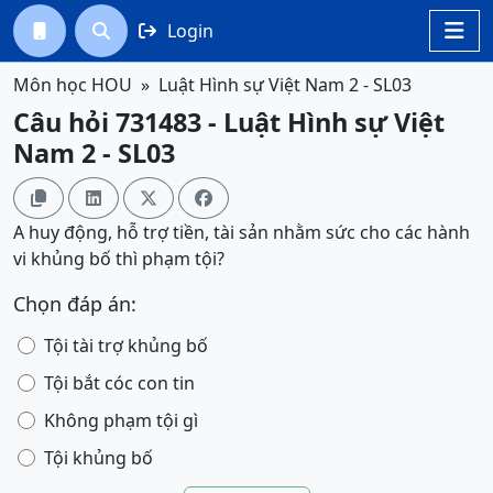
Login




Môn học HOU
Luật Hình sự Việt Nam 2 - SL03
Câu hỏi 731483 - Luật Hình sự Việt
Nam 2 - SL03




A huy động, hỗ trợ tiền, tài sản nhằm sức cho các hành
vi khủng bố thì phạm tội?
Chọn đáp án:
Tội tài trợ khủng bố
Tội bắt cóc con tin
Không phạm tội gì
Tội khủng bố