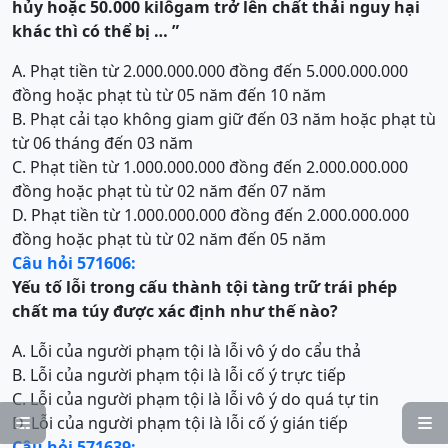
hủy hoặc 50.000 kilôgam trở lên chất thải nguy hại
khác
thì có thể bị … ”
A. Phạt tiền từ 2.000.000.000 đồng đến 5.000.000.000
đồng hoặc phạt tù từ 05 năm đến 10 năm
B. Phạt cải tạo không giam giữ đến 03 năm hoặc phạt tù
từ 06 tháng đến 03 năm
C. Phạt tiền từ 1.000.000.000 đồng đến 2.000.000.000
đồng hoặc phạt tù từ 02 năm đến 07 năm
D. Phạt tiền từ 1.000.000.000 đồng đến 2.000.000.000
đồng hoặc phạt tù từ 02 năm đến 05 năm
Câu hỏi 571606:
Yếu tố lỗi trong cấu thành
t
ội
t
àng trữ trái phép
chất ma túy
được xác định như thế nào?
A. Lỗi của người phạm tội là lỗi vô ý do cẩu thả
B. Lỗi của người phạm tội là lỗi cố ý trực tiếp
C. Lỗi của người phạm tội là lỗi vô ý do quá tự tin
D. Lỗi của người phạm tội là lỗi cố ý gián tiếp


Câu hỏi 571639: