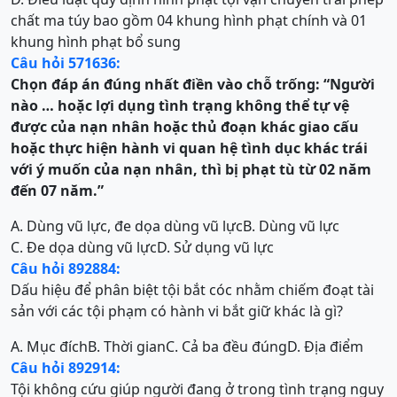
chất ma túy bao gồm 04 khung hình phạt chính và 01
khung hình phạt bổ sung
Câu hỏi 571636:
Chọn đáp án đúng nhất điền vào chỗ trống:
“
Người
nào … hoặc lợi dụng tình trạng không thể tự vệ
được của nạn nhân hoặc thủ đoạn khác giao cấu
hoặc thực hiện hành vi quan hệ tình dục khác trái
với ý muốn của nạn nhân, thì bị phạt tù từ 02 năm
đến 07 năm
.”
A. Dùng vũ lực, đe dọa dùng vũ lực
B. Dùng vũ lực
C. Đe dọa dùng vũ lực
D. Sử dụng vũ lực
Câu hỏi 892884:
Dấu hiệu để phân biệt tội bắt cóc nhằm chiếm đoạt tài
sản với các tội phạm có hành vi bắt giữ khác là gì?
A. Mục đích
B. Thời gian
C. Cả ba đều đúng
D. Địa điểm
Câu hỏi 892914:
Tội không cứu giúp người đang ở trong tình trạng nguy