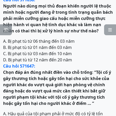
Người nào dùng mọi thủ đoạn khiến người lệ thuộc
mình hoặc người đang ở trong tình trạng quẫn bách
phải miễn cưỡng giao cấu hoặc miễn cưỡng thực
hiện hành vi quan hệ tình dục khác và làm nạn


nhân có thai thì bị xử lý hình sự như thế nào?
A. Bị phạt tù từ 06 tháng đến 03 năm
B. Bị phạt tù từ 01 năm đến 03 năm
C. Bị phạt tù từ 03 năm đến 10 năm
D. Bị phạt tù từ 12 năm đến 20 năm
Câu hỏi 571647:
Chọn đáp án đúng nhất điền vào chỗ trống
:
“
Tội cố ý
gây thương tích hoặc gây tổn hại cho sức khỏe của
người khác do vượt quá giới hạn phòng vệ chính
đáng hoặc do vượt quá mức cần thiết khi bắt giữ
người phạm tội
khác
với tội cố ý gây thương tích
hoặc gây tổn hại cho người khác ở điểm … ”
A. Hậu quả của tội phạm phải ở mức độ có tỷ lệ tổn