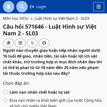
Login




Môn học HOU
Luật Hình sự Việt Nam 2 - SL03
Câu hỏi 571646 - Luật Hình sự Việt
Nam 2 - SL03




Người nào c
huyển giao hoặc tiếp nhận người dưới
16 tuổi đ
ể
giao, nhận tiền, tài sản hoặc lợi ích vật
chất khác, trừ trường hợp vì mục đích nhân đạo
thì
có thể bị
phạt tù từ 18 năm đến 20 năm
nếu phạm
tội thuộc trường hợp nào sau đây?
Chọn đáp án:
Làm nạn nhân chết hoặc tự sát
Đưa nạn nhân ra khỏi biên giới của nước Cộng hòa
xã hội chủ nghĩa Việt Nam