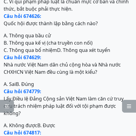
C. Vì qui phạm pháp luật là chuẩn mực cơ bản và chính
thức, bắt buộc phải thực hiện.
Câu hỏi 674626:
Quốc hội được thành lập bằng cách nào?
A. Thông qua bầu cử
B. Thông qua kế vị (cha truyền con nối)
C. Thông qua bổ nhiệm
D. Thông qua xét tuyển
Câu hỏi 674629:
Nhà nước Việt Nam dân chủ cộng hòa và Nhà nước
CHXHCN Việt Nam đều cùng là một kiểu?
A. Sai
B. Đúng
Câu hỏi 674779:
Lấy Điều lệ Đảng Cộng sản Việt Nam làm căn cứ truy
cứu trách nhiệm pháp luật đối với tội phạm được


không?
A. Không được
B. Được
Câu hỏi 674817: