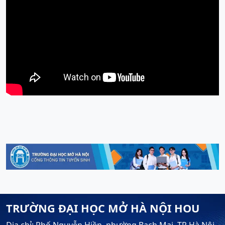
TRƯỜNG ĐẠI HỌC MỞ HÀ NỘI HOU