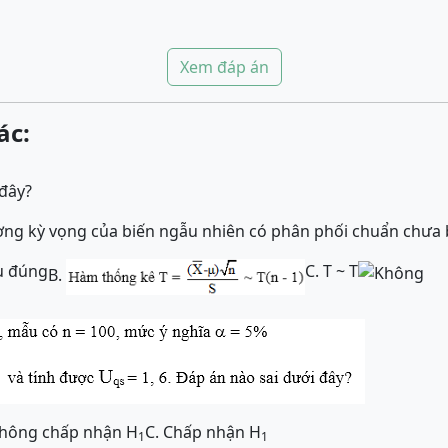
Xem đáp án
ác:
đây?
ượng kỳ vọng của biến ngẫu nhiên có phân phối chuẩn chưa b
ều đúng
C. T ~ T
B.
Không chấp nhận H
C. Chấp nhận H
1
1