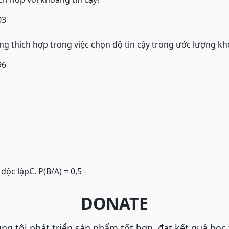
03
ông thích hợp trong việc chọn độ tin cậy trong ước lượng k
96
B độc lập
C. P(B/A) = 0,5
DONATE
ng tôi phát triển sản phẩm tốt hơn, đạt kết quả học