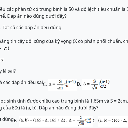
ều các phần tử có trung bình là 50 và độ lệch tiêu chuẩn là
thể. Đáp án nào đúng dưới đây?
.
Tất cả các đáp án đều đúng
oảng tin cậy đối xứng của kỳ vọng (X có phân phối chuẩn, ch
 -
)
 là sai?
cả các đáp án đều sai
D.
C.
ọc sinh tính được chiều cao trung bình là 1,65m và S = 2cm.
 của E(X) là (a, b). Đáp án nào đúng dưới đây?
ều đúng
B.
C.