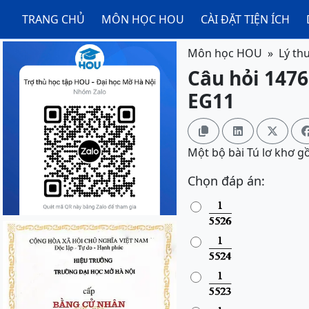
TRANG CHỦ
MÔN HỌC HOU
CÀI ĐẶT TIỆN ÍCH
Môn học HOU
Lý th
Câu hỏi 1476
EG11



Một bộ bài Tú lơ khơ g
Chọn đáp án: