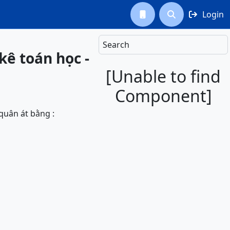
Login



Search
kê toán học -
[Unable to find
Component]
quân át bằng :