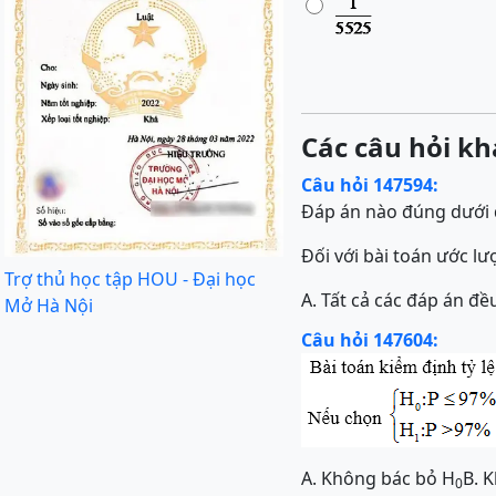
Các câu hỏi kh
Câu hỏi 147594:
Đáp án nào đúng dưới 
Đối với bài toán ước l
Trợ thủ học tập HOU - Đại học
A.
Tất cả các đáp án đ
Mở Hà Nội
Câu hỏi 147604:
A. Không bác bỏ H
B. 
0