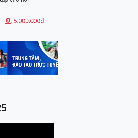
5.000.000đ

Next
25