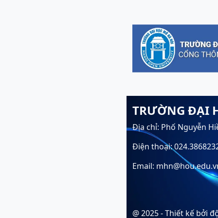
TRƯỜNG ĐẠI 
Địa chỉ: Phố Nguyễn Hi
Điện thoại: 024.386823
Email: mhn@hou.edu.v
@ 2025 - Thiết kế bởi 