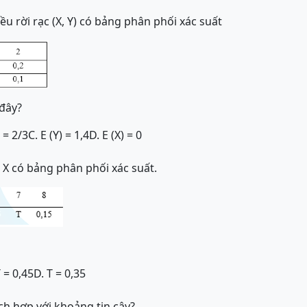
ều rời rạc (X, Y) có bảng phân phối xác suất
đây?
) = 2/3
C. E (Y) = 1,4
D. E (X) = 0
 X có bảng phân phối xác suất.
T = 0,45
D. T = 0,35
ích hợp với khoảng tin cậy?