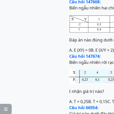
Câu hỏi 147668:
Biến ngẫu nhiên hai chi
Đáp án nào đúng dưới 
A. E (XY) = 0
B. E (X/Y = 2
Câu hỏi 147674:
Biến ngẫu nhiên rời rạc
t nhận giá trị nào?
A. T = 0,25
B. T = 0,15
C. 
Câu hỏi 66954:

Giá trị nào dưới đây th