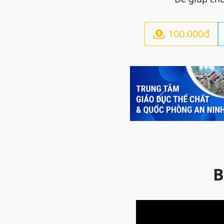
100.000đ

Previous
B