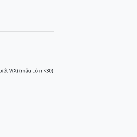
iết V(X) (mẫu có n <30)