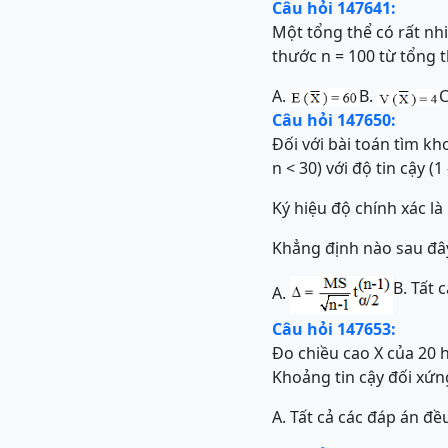
Câu hỏi 147641:
Một tổng thể có rất nhi
thước n = 100 từ tổng 
A.
B.
C
Câu hỏi 147650:
Đối với bài toán tìm kh
n < 30) với độ tin cậy (1
Ký hiệu độ chính xác là
Khẳng định nào sau đây
B. Tất 
A.
Câu hỏi 147653:
Đo chiều cao X của 20 h
Khoảng tin cậy đối xứng
A.
Tất cả các đáp án đ