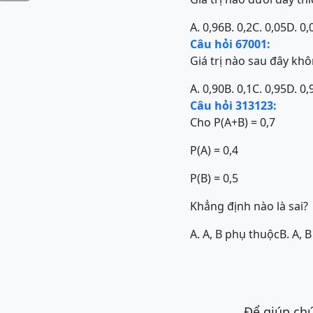
A. 0,96
B. 0,2
C. 0,05
D. 0,
Câu hỏi 67001:
Giá trị nào sau đây kh
A. 0,90
B. 0,1
C. 0,95
D. 0,
Câu hỏi 313123:
Cho P(A+B) = 0,7
P(A) = 0,4
P(B) = 0,5
Khẳng định nào là sai?
A. A, B phụ thuộc
B. A, 
Để giúp chú