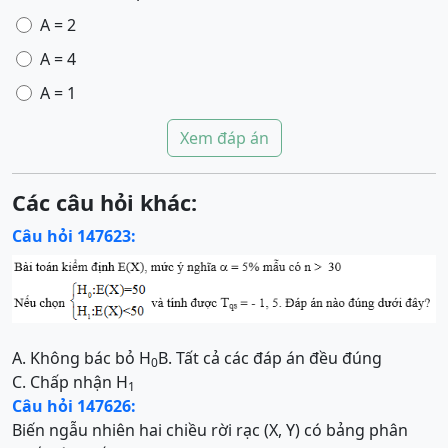
A = 2
A = 4
A = 1
Xem đáp án
Các câu hỏi khác:
Câu hỏi 147623:
A. Không bác bỏ H
B.
Tất cả các đáp án đều đúng
0
C. Chấp nhận H
1
Câu hỏi 147626:
Biến ngẫu nhiên hai chiều rời rạc (X, Y) có bảng phân