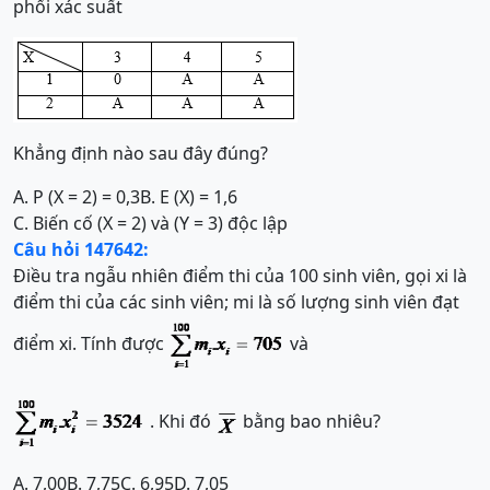
phối xác suất
Khẳng định nào sau đây đúng?
A. P (X = 2) = 0,3
B. E (X) = 1,6
C. Biến cố (X = 2) và (Y = 3) độc lập
Câu hỏi 147642:
Điều tra ngẫu nhiên điểm thi của 100 sinh viên, gọi xi là
điểm thi của các sinh viên; mi là số lượng sinh viên đạt
điểm xi. Tính được
và
. Khi đó
bằng bao nhiêu?
A. 7,00
B. 7,75
C. 6,95
D. 7,05