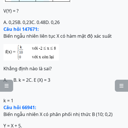
V(Y) = ?
A. 0,25
B. 0,23
C.
0.48
D. 0,26
Câu hỏi 147671:
Biến ngẫu nhiên liên tục X có hàm mật độ xác suất
Khẳng định nào là sai?
A.
B. k = 2
C. E (X) = 3


k = 1
Câu hỏi 66941:
Biến ngẫu nhiên X có phân phối nhị thức B (10; 0,2)
Y = X + 5.