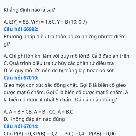
Khẳng định nào là sai?
A. E(Y) = 8
B. V(Y) = 1,6
C. Y ~ B (10; 0,7)
Câu hỏi 66992:
Phương pháp điều tra toàn bộ có những nhược điểm
gì?
A. Chi phí lớn khi làm với quy mô lớn
B. Cả 3 đáp án trên
C. Quá trình điều tra tự hủy các phần tử điều tra
D. Vì quy mô lớn nên dễ bị trùng lặp hoặc bỏ sót
Câu hỏi 67010:
Gieo một con xúc sắc đồng chất. Gọi B là biến cố gieo
được mặt 6 chấm. Gọi C là biến cố được mặt 5 chấm. A
là biến cố được ít nhất 5 chấm. Đáp án nào đúng?
A. A = B + C
B. A = B - C
C. A = B.C
D. Không đáp án nào đúng
Câu hỏi 67014:
Cho P(A) = 0,3 P(B) = 0,2 P(C) =0,4 P(AB) = 0,06