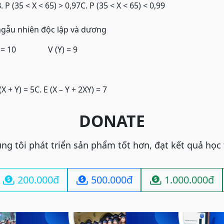
. P (35 < X < 65) > 0,97
C. P (35 < X < 65) < 0,99
 ngẫu nhiên độc lập và dương
) = 10 V (Y) = 9
(X + Y) = 5
C. E (X – Y + 2XY) = 7
DONATE
ng tôi phát triển sản phẩm tốt hơn, đạt kết quả học
200.000đ
500.000đ
1.000.000đ


