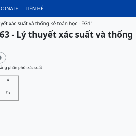
DONATE
LIÊN HỆ
uyết xác suất và thống kê toán học - EG11
63 - Lý thuyết xác suất và thống 

bảng phân phối xác suất
4
P
3