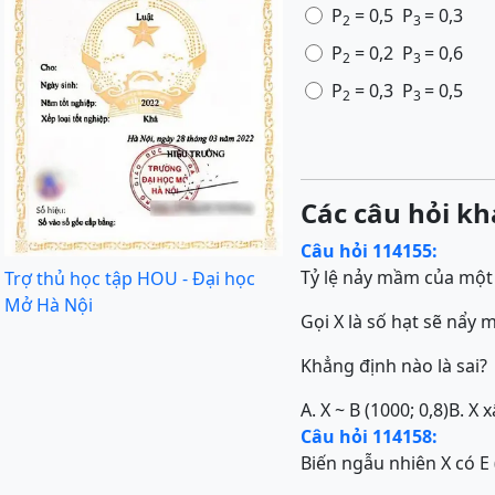
P
= 0,5 P
= 0,3
2
3
P
= 0,2 P
= 0,6
2
3
P
= 0,3 P
= 0,5
2
3
Các câu hỏi kh
Câu hỏi 114155:
Tỷ lệ nảy mầm của một l
Trợ thủ học tập HOU - Đại học
Mở Hà Nội
Gọi X là số hạt sẽ nẩy 
Khẳng định nào là sai?
A. X ~ B (1000; 0,8)
B. X 
Câu hỏi 114158:
Biến ngẫu nhiên X có E 