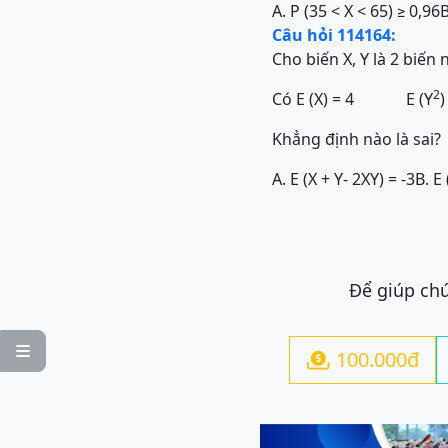
A. P (35 < X < 65) ≥ 0,96
B
Câu hỏi 114164:
Cho biến X, Y là 2 biến
2
Có E (X) = 4 E (Y
Khẳng định nào là sai?
A. E (X + Y- 2XY) = -3
B. E 
Để giúp chú

100.000đ
