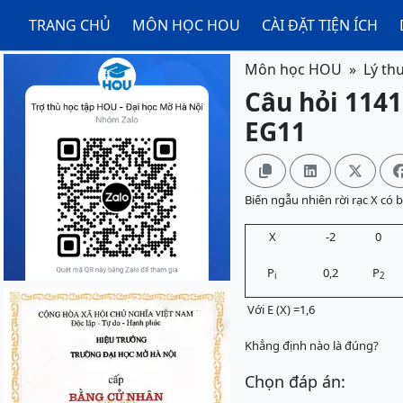
TRANG CHỦ
MÔN HỌC HOU
CÀI ĐẶT TIỆN ÍCH
Môn học HOU
Lý th
Câu hỏi 1141
EG11



Biến ngẫu nhiên rời rạc X có 
X
-2
0
P
0,2
P
i
2
Với E (X) =1,6
Khẳng định nào là đúng?
Chọn đáp án: