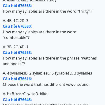
A. listen
B. begin
C. visit
D. study
Câu hỏi 676568:
How many syllables are there in the word "thirty"?
A. 4
B. 1
C. 2
D. 3
Câu hỏi 676580:
How many syllables are there in the word
"comfortable"?
A. 3
B. 2
C. 4
D. 1
Câu hỏi 676588:
How many syllables are there in the phrase "watches
and books"?
A. 4 syllables
B. 2 syllables
C. 5 syllables
D. 3 syllables
Câu hỏi 676616:
Choose the word that has different vowel sound.
A. hit
B.
C. wise
D. bike
wide
Câu hỏi 676643: