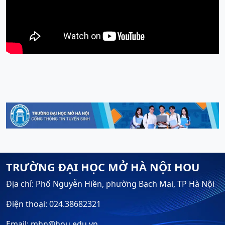
TRƯỜNG ĐẠI HỌC MỞ HÀ NỘI HOU
Địa chỉ: Phố Nguyễn Hiền, phường Bạch Mai, TP Hà Nội
Điện thoại: 024.38682321
Email: mhn@hou.edu.vn