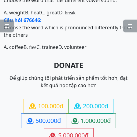
Choose the word that has different vowel sound.
A. weight
B. heat
C. great
D.
break
Câu hỏi 676646:


Choose the word which is pronounced differently from
the others
A. coffee
B.
C. trainee
D. volunteer
free
DONATE
Để giúp chúng tôi phát triển sản phẩm tốt hơn, đạt
kết quả học tập cao hơn
100.000đ
200.000đ


500.000đ
1.000.000đ


5.000.000đ
