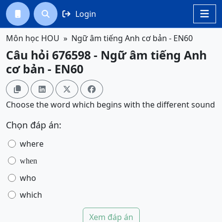
Login




Môn học HOU
Ngữ âm tiếng Anh cơ bản - EN60
Câu hỏi 676598 - Ngữ âm tiếng Anh
cơ bản - EN60




Choose the word which begins with the different sound
Chọn đáp án:
where
when
who
which
Xem đáp án