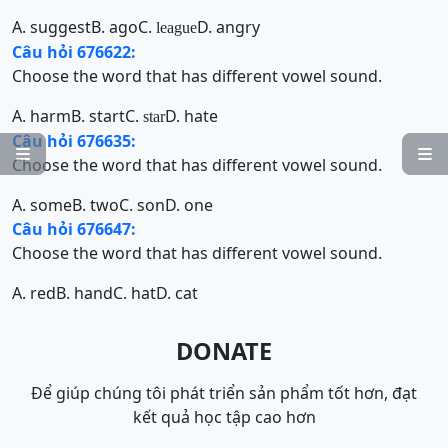
A. suggest
B. ago
C.
D. angry
league
Câu hỏi 676622:
Choose the word that has different vowel sound.
A. harm
B. start
C.
D. hate
star
Câu hỏi 676635:


Choose the word that has different vowel sound.
A. some
B. two
C. son
D. one
Câu hỏi 676647:
Choose the word that has different vowel sound.
A. red
B. hand
C. hat
D. cat
DONATE
Để giúp chúng tôi phát triển sản phẩm tốt hơn, đạt
kết quả học tập cao hơn