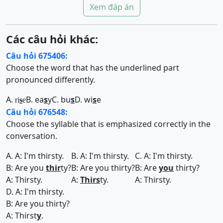
Xem đáp án
Các câu hỏi khác:
Câu hỏi 675406:
Choose the word that has the underlined part
pronounced differently.
A.
B. ea
s
y
C. bu
s
D. wi
s
e
ri
s
e
Câu hỏi 676548:
Choose the syllable that is emphasized correctly in the
conversation.
A. A: I'm thirsty.
B. A: I'm thirsty.
C. A: I'm thirsty.
B: Are you
thir
ty?
B: Are you thirty?
B: Are
you
thirty?
A: Thirsty.
A:
Thirs
ty.
A: Thirsty.
D. A: I'm thirsty.
B: Are you thirty?
A: Thirst
y
.