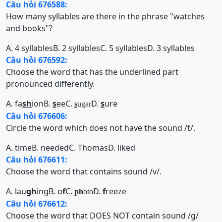
Câu hỏi 676588:
How many syllables are there in the phrase "watches
and books"?
A. 4 syllables
B. 2 syllables
C. 5 syllables
D. 3 syllables
Câu hỏi 676592:
Choose the word that has the underlined part
pronounced differently.
A. fa
sh
ion
B.
s
ee
C.
D.
s
ure
s
ugar
Câu hỏi 676606:
Circle the word which does not have the sound /t/.
A. time
B. needed
C. Thomas
D. liked
Câu hỏi 676611:
Choose the word that contains sound /v/.
A. lau
gh
ing
B. o
f
C.
D.
f
reeze
ph
oto
Câu hỏi 676612:
Choose the word that DOES NOT contain sound /g/