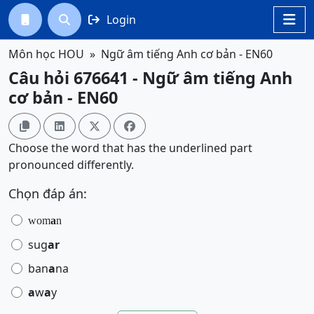
Login




Môn học HOU
Ngữ âm tiếng Anh cơ bản - EN60
Câu hỏi 676641 - Ngữ âm tiếng Anh
cơ bản - EN60




Choose the word that has the underlined part
pronounced differently.
Chọn đáp án:
wom
a
n
sug
ar
ban
a
na
a
w
a
y