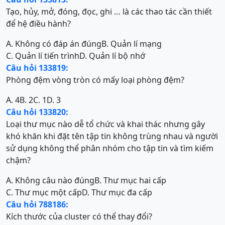
Tạo, hủy, mở, đóng, đọc, ghi … là các thao tác cần thiết
để hệ điều hành?
A. Không có đáp án đúng
B. Quản lí mạng
C. Quản lí tiến trình
D. Quản lí bộ nhớ
Câu hỏi 133819:
Phòng đệm vòng tròn có mấy loại phòng đệm?
A. 4
B. 2
C. 1
D. 3
Câu hỏi 133820:
Loại thư mục nào dễ tổ chức và khai thác nhưng gây
khó khăn khi đặt tên tập tin không trùng nhau và người
sử dụng không thể phân nhóm cho tập tin và tìm kiếm
chậm?
A. Không câu nào đúng
B. Thư mục hai cấp
C. Thư mục một cấp
D. Thư mục đa cấp
Câu hỏi 788186:
Kích thước của cluster có thể thay đổi?