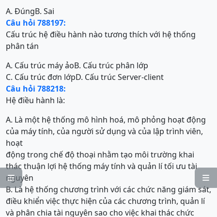
A. Đúng
B. Sai
Câu hỏi 788197:
Cấu trúc hệ điều hành nào tương thích với hệ thống
phân tán
A. Cấu trúc máy ảo
B. Cấu trúc phân lớp
C. Cấu trúc đơn lớp
D. Cấu trúc Server-client
Câu hỏi 788218:
Hệ điều hành là:
A. Là một hệ thống mô hình hoá, mô phỏng hoạt động
của máy tính, của người sử dụng và của lập trình viên,
hoạt
động trong chế độ thoại nhằm tạo môi trường khai
thác thuận lợi hệ thống máy tính và quản lí tối ưu tài
nguyên


B. Là hệ thống chương trình với các chức năng giám sát,
điều khiển việc thực hiện của các chương trình, quản lí
và phân chia tài nguyên sao cho việc khai thác chức