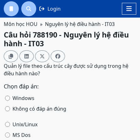
Login




Môn học HOU
Nguyên lý hệ điều hành - IT03
Câu hỏi 788190 - Nguyên lý hệ điều
hành - IT03




Quản lý file theo cấu trúc cây được sử dụng trong hệ
điều hành nào?
Chọn đáp án:
Windows
Không có đáp án đúng
Unix/Linux
MS Dos