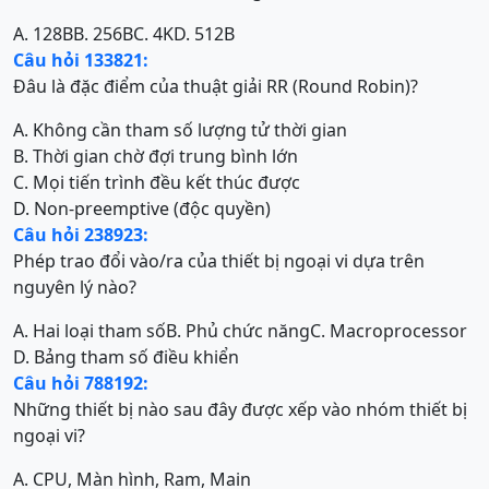
A. 128B
B. 256B
C. 4K
D. 512B
Câu hỏi 133821:
Đâu là đặc điểm của thuật giải RR (Round Robin)?
A. Không cần tham số lượng tử thời gian
B. Thời gian chờ đợi trung bình lớn
C. Mọi tiến trình đều kết thúc được
D. Non-preemptive (độc quyền)
Câu hỏi 238923:
Phép trao đổi vào/ra của thiết bị ngoại vi dựa trên
nguyên lý nào?
A. Hai loại tham số
B. Phủ chức năng
C. Macroprocessor
D. Bảng tham số điều khiển
Câu hỏi 788192:
Những thiết bị nào sau đây được xếp vào nhóm thiết bị
ngoại vi?
A. CPU, Màn hình, Ram, Main