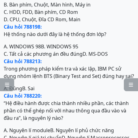
B. Bàn phím, Chuột, Màn hình, Máy in
C. HDD, FDD, Bàn phím, CD Rom
D. CPU, Chuột, Đĩa CD Rom, Main
Câu hỏi 788198:
Hệ thống nào dưới đây là hệ thống đơn lớp?
A. WINDOWS 98
B. WINDOWS 95
C. Tất cả các phương án đều đúng
D. MS-DOS
Câu hỏi 788213:
Trong phương pháp kiểm tra và xác lập, IBM PC sử
dụng nhóm lệnh BTS (Binary Test and Set) đúng hay sai?


A. Đúng
B. Sai
Câu hỏi 788220:
“Hệ điều hành được chia thành nhiều phần, các thành
phần có thể ghép nối với nhau thông qua đầu vào và
đầu ra”, là nguyên lý nào?
A. Nguyên lí module
B. Nguyên lí phủ chức năng
C. Nguyên lí giá trị chuẩn
D. Nguyên lí Macroprocessor