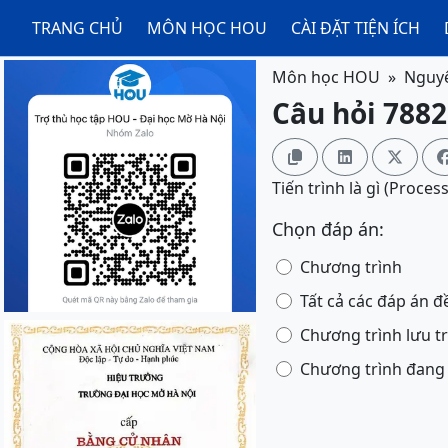
TRANG CHỦ
MÔN HỌC HOU
CÀI ĐẶT TIỆN ÍCH
Môn học HOU
Nguyê
Câu hỏi 7882



Tiến trình là gì (Process
Chọn đáp án:
Chương trình
Tất cả các đáp án đ
Chương trình lưu t
Chương trình đang 