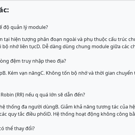
ác:
ế độ quản lý module?
ồn tại hiện tượng phân đoạn ngoài và phụ thuộc cấu trúc c
 bộ nhớ liên tục
D. Dễ dàng dùng chung module giữa các c
hòng đệm truy nhập theo địa?
p
B. Kém vạn năng
C. Không tốn bộ nhớ và thời gian chuyển 
Robin (RR) nếu q quá lớn sẽ dẫn đến?
 hệ thống đa người dùng
B. Giảm khả năng tương tác của h
các quy tắc điều phối
D. Hệ thống hoạt động không công b
có thể thay đổi?