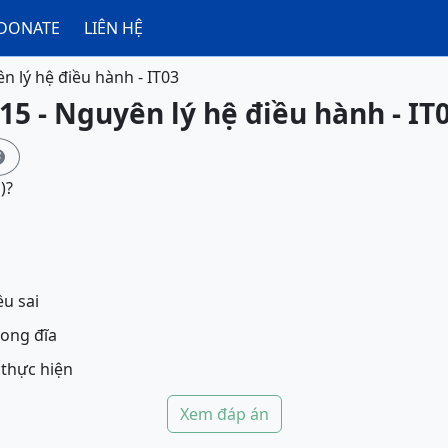
DONATE
LIÊN HỆ
n lý hệ điều hành - IT03
15 - Nguyên lý hệ điều hành - IT

)?
ều sai
rong đĩa
thực hiện
Xem đáp án