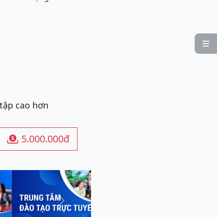

 tập cao hơn
5.000.000đ

Next