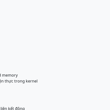
red memory
ện thực trong kernel
 liên kết động