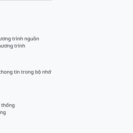
hương trình nguồn
hương trình
thong tin trong bộ nhớ
ệ thống
ằng