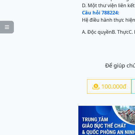
D. Một thư viện liên kế
Câu hỏi 788224:
Hệ điều hành thực hiện

A. Độc quyền
B. Thực
C.
Để giúp chú
100.000đ

Previous