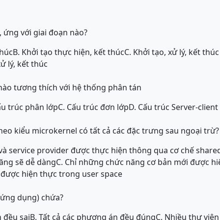
, ứng với giai đoạn nào?
thúc
B. Khởi tạo thực hiện, kết thúc
C. Khởi tạo, xử lý, kết thúc
ử lý, kết thúc
nào tương thích với hệ thống phân tán
ấu trúc phân lớp
C. Cấu trúc đơn lớp
D. Cấu trúc Server-client
heo kiểu microkernel có tất cả các đặc trưng sau ngoại trừ?
nt và service provider được thực hiện thông qua cơ chế sha
năng sẽ dễ dàng
C. Chỉ những chức năng cơ bản mới được hi
ụ được hiện thực trong user space
h ứng dụng) chứa?
 đều sai
B. Tất cả các phương án đều đúng
C. Nhiều thư viện