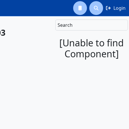
Login



Search
03
[Unable to find
Component]