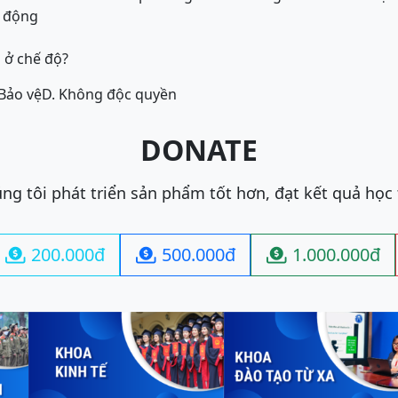
t động
 ở chế độ?
 Bảo vệ
D. Không độc quyền
DONATE
ng tôi phát triển sản phẩm tốt hơn, đạt kết quả học
200.000đ
500.000đ
1.000.000đ


