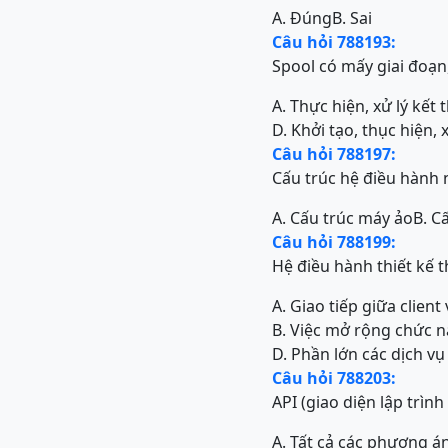
A. Đúng
B. Sai
Câu hỏi 788193:
Spool có mấy giai đoạn
A. Thực hiện, xử lý kết 
D. Khởi tạo, thục hiện, x
Câu hỏi 788197:
Cấu trúc hệ điều hành 
A. Cấu trúc máy ảo
B. C
Câu hỏi 788199:
Hệ điều hành thiết kế t
A. Giao tiếp giữa clie
B. Việc mở rộng chức 
D. Phần lớn các dịch v
Câu hỏi 788203:
API (giao diện lập trìn
A. Tất cả các phương án