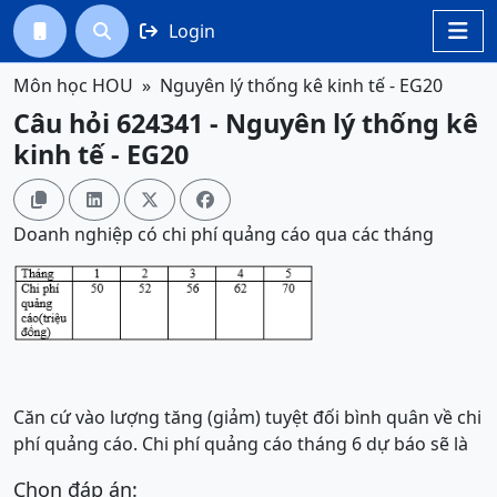
Login




Môn học HOU
Nguyên lý thống kê kinh tế - EG20
Câu hỏi 624341 - Nguyên lý thống kê
kinh tế - EG20




Doanh nghiệp có chi phí quảng cáo qua các tháng
Căn cứ vào lượng tăng (giảm) tuyệt đối bình quân về chi
phí quảng cáo. Chi phí quảng cáo tháng 6 dự báo sẽ là
Chọn đáp án: