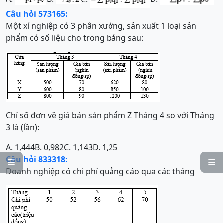
Câu hỏi 573165:
Một xí nghiệp có 3 phân xưởng, sản xuất 1 loại sản
phẩm có số liệu cho trong bảng sau:
Chỉ số đơn về giá bán sản phẩm Z Tháng 4 so với Tháng
3 là (lần):
A. 1,444
B. 0,982
C. 1,143
D. 1,25
Câu hỏi 833318:


Doanh nghiệp có chi phí quảng cáo qua các tháng