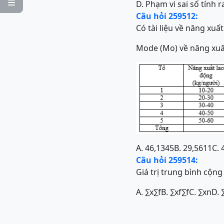

D. Phạm vi sai số tính 
Câu hỏi 259512:
Có tài liệu về năng xuấ
Mode (Mo) về năng xuất
A. 46,1345
B. 29,5611
C. 
Câu hỏi 259514:
Giá trị trung bình cộn
A.
∑
x
∑
f
B.
∑
x
f
∑
f
C.
∑
x
n
D.