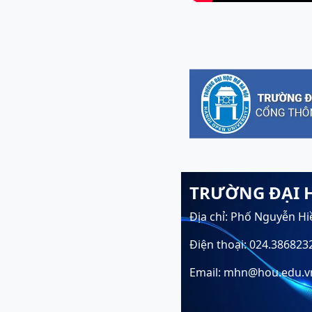
TRƯỜNG ĐẠI 
Địa chỉ: Phố Nguyễn Hi
Điện thoại: 024.386823
Email: mhn@hou.edu.v