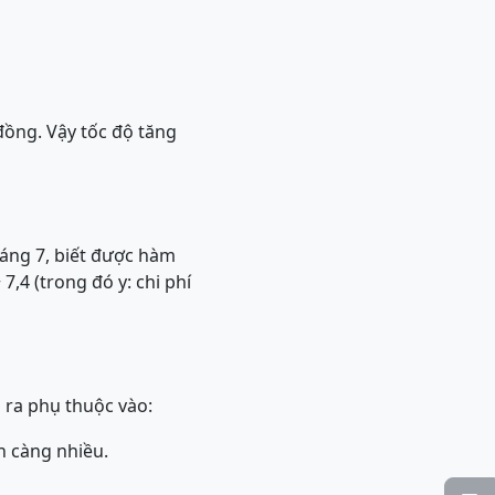
đồng. Vậy tốc độ tăng
háng 7, biết được hàm
7,4 (trong đó y: chi phí
 ra phụ thuộc vào:
ọn càng nhiều.