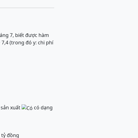
háng 7, biết được hàm
7,4 (trong đó y: chi phí
ị sản xuất
có dạng
3 tỷ đồng