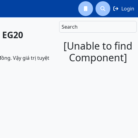
Login



Search
- EG20
[Unable to find
Component]
ng. Vậy giá trị tuyệt