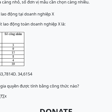
ra càng nhỏ, số đơn vị mẫu cần chọn càng nhiều.
t lao động tại doanh nghiệp X
 lao động toàn doanh nghiệp X là:
43,7814
D. 34,6154
g gia quyền được tính bằng công thức nào?
∑
f
∑
x
DONATE