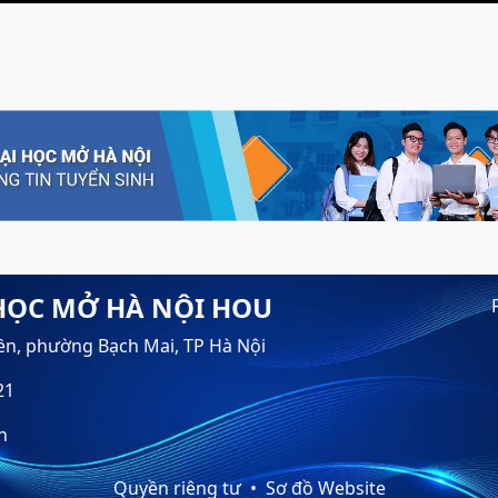
HỌC MỞ HÀ NỘI HOU
ền, phường Bạch Mai, TP Hà Nội
21
n
Quyền riêng tư
Sơ đồ Website