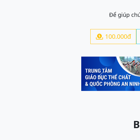
Để giúp chú
100.000đ

Previous
B