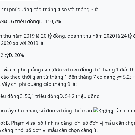
chi phí quảng cáo tháng 4 so với tháng 3 là
,7%
C. 6 triệu đồng
D. 110,7%
thu năm 2019 là 20 tỷ đồng, doanh thu năm 2020 là 24 tỷ 
020 so với 2019 là
,2 tỷ
D. 20%
u về chi phí quảng cáo (đơn vị:triệu đồng) từ tháng 1 đến t
 cáo theo thời gian từ tháng 1 đến tháng 7 có dạng y= 5,2t + 
. Vậy chi phí quảng cáo tháng 9 là:
riệu đồng
C. 56,1 triệu đồng
D. 54,2 triệu đồng
 tin cậy như nhau, số đơn vị tổng thể mẫu
cần chọn
ược
B. Phạm vi sai số tính ra càng lớn, số đơn vị mẫu cần ch
ra càng nhỏ, số đơn vị mẫu cần chọn càng ít.