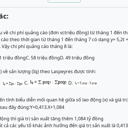
ác:
u về chi phí quảng cáo (đơn vị:triệu đồng) từ tháng 1 đến t
 cáo theo thời gian từ tháng 1 đến tháng 7 có dạng y= 5,2t + 
. Vậy chi phí quảng cáo tháng 8 là:
,1 triệu đồng
C. 58 triệu đồng
D. 49 triệu đồng
 về sản lượng (Iq) theo Laspeyres được tính:
.
C.
D.
n tính biểu diễn mối quan hệ giữa số lao động (x) và giá tr
 sau đây đúng:
Y
=
0,413
.
X
+
1,084
động thì giá trị sản xuất tăng thêm 1,084 tỷ đồng
ất cả các yếu tố khác ảnh hưởng đến giá trị sản xuất là 0,41