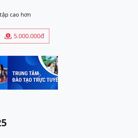
 tập cao hơn
5.000.000đ

Next
25