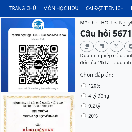
TRANG CHỦ
MÔN HỌC HOU
CÀI ĐẶT TIỆN ÍCH
Môn học HOU
Nguyê
Câu hỏi 5671



Doanh nghiệp có doanh 
đối của 1% tăng doanh 
Chọn đáp án:
120%
4 tỷ đồng
0,2 tỷ
20%