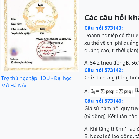
Các câu hỏi kh
Câu hỏi 573140:
Doanh nghiệp có tài liệ
xu thế về chi phí quảng
quảng cáo, t: thời gian)
A. 54,2 triệu đồng
B. 56
Câu hỏi 573142:
Chỉ số chung (tổng hợp)
Trợ thủ học tập HOU - Đại học
Mở Hà Nội
B
A.
Câu hỏi 573146:
Giả sử hàm hồi quy tuyế
(tỷ đồng). Kết luận nào
A. Khi tăng thêm 1 lao 
B. Ngoài số lao động, t