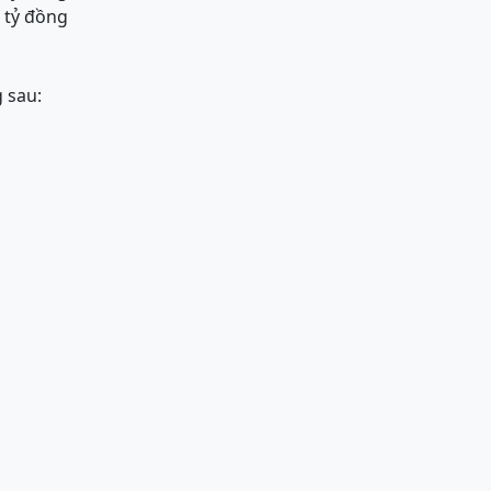
4 tỷ đồng
 sau: