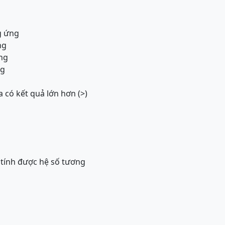
g ứng
ng
ứng
ng
 có kết quả lớn hơn (>)
 tính được hệ số tương