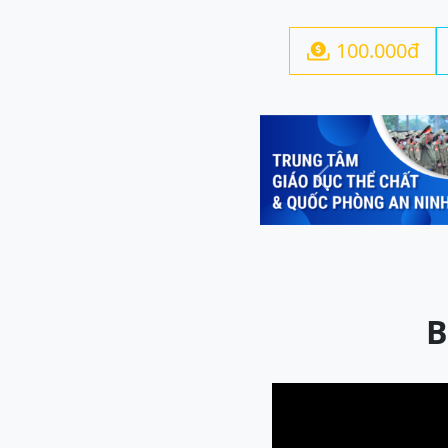
100.000đ

Previous
B