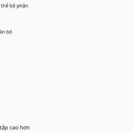
g thể bộ phận
oàn bộ
 tập cao hơn