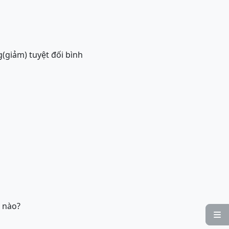
(giảm) tuyệt đối bình
i nào?
