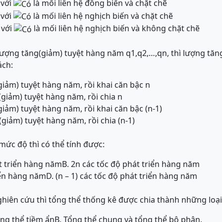
 với
là mối liên hệ đồng biến và chặt chẽ
 với
là mối liên hệ nghịch biến và chặt chẽ
 với
là mối liên hệ nghịch biến và không chặt chẽ
ượng tăng(giảm) tuyệt hàng năm q1,q2,…,qn, thì lượng tăng
ách:
giảm) tuyệt hàng năm, rồi khai căn bậc n
(giảm) tuyệt hàng năm, rồi chia n
giảm) tuyệt hàng năm, rồi khai căn bậc (n-1)
giảm) tuyệt hàng năm, rồi chia (n-1)
mức độ thì có thể tính được:
át triển hàng năm
B. 2n các tốc độ phát triển hàng năm
riển hàng năm
D. (n – 1) các tốc độ phát triển hàng năm
hiên cứu thì tổng thể thống kê được chia thành những loạ
ổng thể tiềm ẩn
B. Tổng thể chung và tổng thể bộ phận.