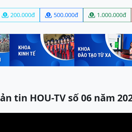
200.000đ
500.000đ
1.000.000đ



ản tin HOU-TV số 06 năm 20