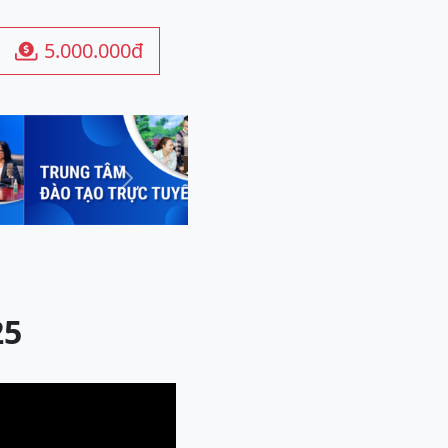
5.000.000đ

Next
25