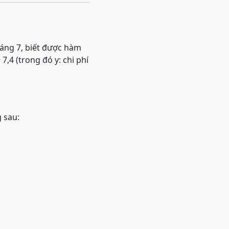
háng 7, biết được hàm
7,4 (trong đó y: chi phí
 sau: