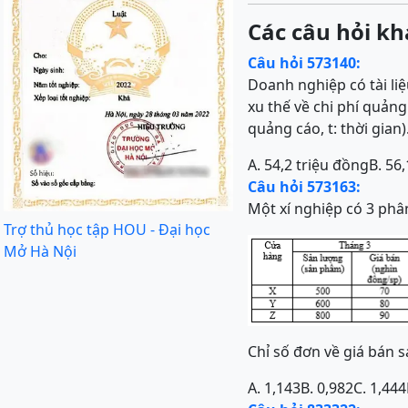
Các câu hỏi kh
Câu hỏi 573140:
Doanh nghiệp có tài liệ
xu thế về chi phí quảng
quảng cáo, t: thời gian)
A. 54,2 triệu đồng
B. 56
Câu hỏi 573163:
Một xí nghiệp có 3 phâ
Trợ thủ học tập HOU - Đại học
Mở Hà Nội
Chỉ số đơn về giá bán s
A. 1,143
B. 0,982
C. 1,444