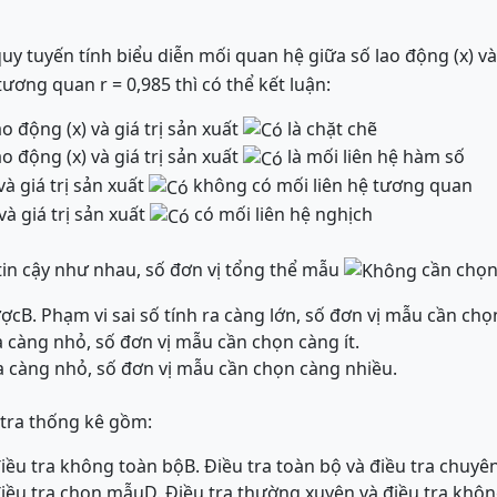
y tuyến tính biểu diễn mối quan hệ giữa số lao động (x) và 
tương quan r = 0,985 thì có thể kết luận:
ao động (x) và giá trị sản xuất
là chặt chẽ
ao động (x) và giá trị sản xuất
là mối liên hệ hàm số
và giá trị sản xuất
không có mối liên hệ tương quan
và giá trị sản xuất
có mối liên hệ nghịch
 tin cậy như nhau, số đơn vị tổng thể mẫu
cần chọn
ược
B. Phạm vi sai số tính ra càng lớn, số đơn vị mẫu cần ch
ra càng nhỏ, số đơn vị mẫu cần chọn càng ít.
ra càng nhỏ, số đơn vị mẫu cần chọn càng nhiều.
u tra thống kê gồm:
điều tra không toàn bộ
B. Điều tra toàn bộ và điều tra chuyê
điều tra chọn mẫu
D. Điều tra thường xuyên và điều tra khô