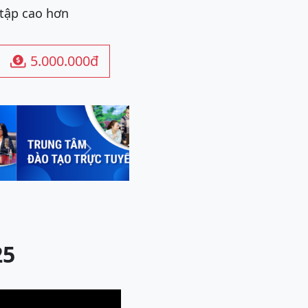
 tập cao hơn
5.000.000đ

Next
25