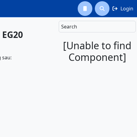
Login



Search
- EG20
[Unable to find
Component]
 sau: