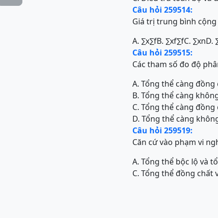
Câu hỏi 259514:
Giá trị trung bình cộn
A.
∑
x
∑
f
B.
∑
x
f
∑
f
C.
∑
x
n
D.
Câu hỏi 259515:
Các tham số đo độ phân 
A. Tổng thể càng đồng 
B. Tổng thể càng không
C. Tổng thể càng đồng 
D. Tổng thể càng không
Câu hỏi 259519:
Căn cứ vào phạm vi ngh
A. Tổng thể bộc lộ và t
C. Tổng thể đồng chất 