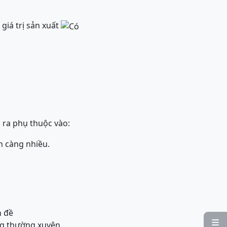
giá trị sản xuất
 ra phụ thuộc vào:
ọn càng nhiều.
n đề

ng thường xuyên.