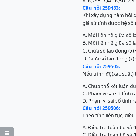
A. 6,29
B. 7,4
C. 6,5
D. 7,3
Câu hỏi 259483:
Khi xây dựng hàm hồi qu
giả sử tính được hệ số 
A. Mối liên hệ giữa số l
B. Mối liên hệ giữa số l
C. Giữa số lao động (x) 
D. Giữa số lao động (x) 
Câu hỏi 259505:
Nếu trình độ(xác suất)
A. Chưa thể kết luận đ
C. Phạm vi sai số tính 
D. Phạm vi sai số tính 
Câu hỏi 259506:
Theo tính liên tục, điề
A. Điều tra toàn bộ và 

C. Điều tra toàn bộ và 