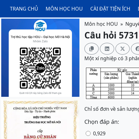
TRANG CHỦ
MÔN HỌC HOU
CÀI ĐẶT TIỆN ÍCH
Môn học HOU
Nguyê
Câu hỏi 5731



Một xí nghiệp có 3 phâ
Chỉ số đơn về sản lượng
Chọn đáp án:
0,929