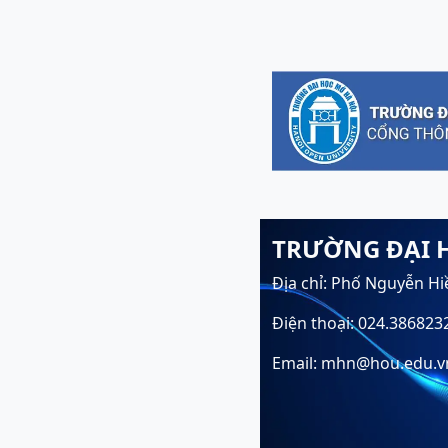
TRƯỜNG ĐẠI 
Địa chỉ: Phố Nguyễn Hi
Điện thoại: 024.386823
Email: mhn@hou.edu.v