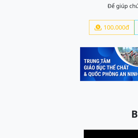
Để giúp chú
100.000đ

Previous
B