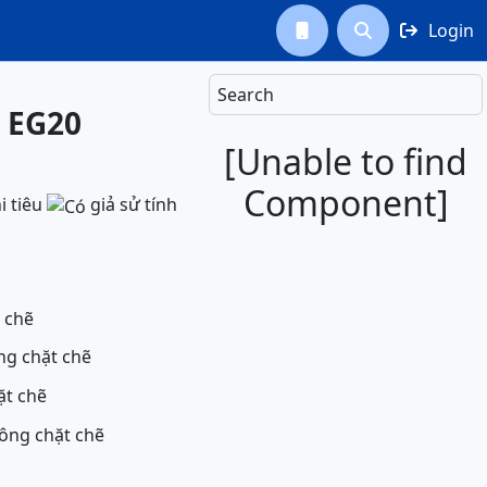
Login



Search
- EG20
[Unable to find
Component]
i tiêu
giả sử tính
g biến và chặt chẽ
ng chặt chẽ
ặt chẽ
hông chặt chẽ