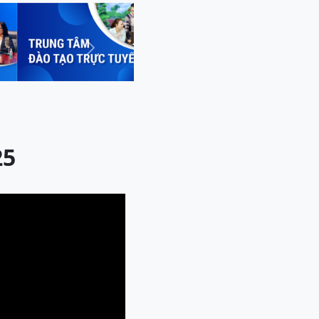
Next
25