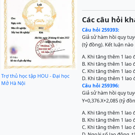
Các câu hỏi kh
Câu hỏi 259393:
Giả sử hàm hồi quy tuyế
(tỷ đồng). Kết luận nào
A. Khi tăng thêm 1 lao 
B. Khi tăng thêm 1 lao 
C. Khi tăng thêm 1 lao 
Trợ thủ học tập HOU - Đại học
D. Khi tăng thêm 1 lao 
Mở Hà Nội
Câu hỏi 259396:
Giả sử hàm hồi quy tuyế
Y=0,376.X+2,085 (tỷ đồn
A. Khi tăng thêm 1 lao 
B. Khi tăng thêm 1 lao 
C. Khi tăng thêm 1 lao 
D. Ngoài số lao động, t