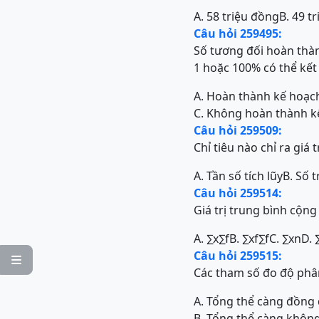
A. 58 triệu đồng
B. 49 t
Câu hỏi 259495:
Số tương đối hoàn thàn
1 hoặc 100% có thể kết
A. Hoàn thành kế hoạch
C. Không hoàn thành kế
Câu hỏi 259509:
Chỉ tiêu nào chỉ ra giá
A. Tần số tích lũy
B. Số 
Câu hỏi 259514:
Giá trị trung bình cộn
A.
∑
x
∑
f
B.
∑
x
f
∑
f
C.
∑
x
n
D.
Câu hỏi 259515:

Các tham số đo độ phân 
A. Tổng thể càng đồng 
B. Tổng thể càng không