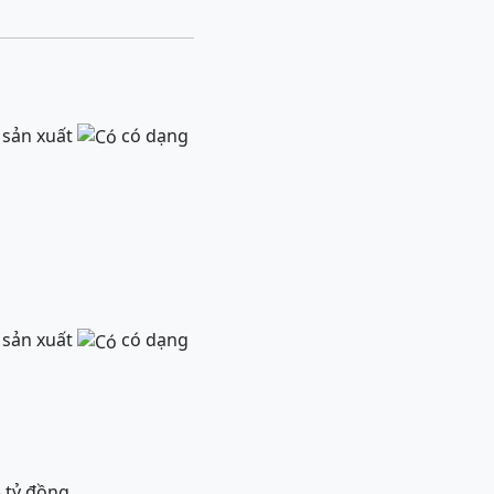
ị sản xuất
có dạng
ị sản xuất
có dạng
5 tỷ đồng