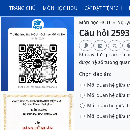
TRANG CHỦ
MÔN HỌC HOU
CÀI ĐẶT TIỆN ÍCH
Môn học HOU
Nguyê
Câu hỏi 2593



Khi xây dựng hàm hồi q
được hệ số tương quan r
Chọn đáp án:
Mối quan hệ giữa th
Mối quan hệ giữa th
Mối quan hệ giữa th
Mối quan hệ giữa th