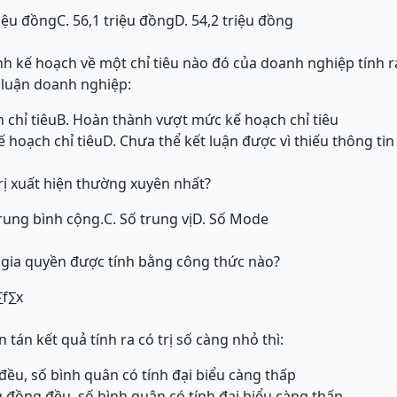
riệu đồng
C. 56,1 triệu đồng
D. 54,2 triệu đồng
h kế hoạch về một chỉ tiêu nào đó của doanh nghiệp tính ra
 luận doanh nghiệp:
 chỉ tiêu
B. Hoàn thành vượt mức kế hoạch chỉ tiêu
 hoạch chỉ tiêu
D. Chưa thể kết luận được vì thiếu thông tin
 trị xuất hiện thường xuyên nhất?
trung bình cộng.
C. Số trung vị
D. Số Mode
g gia quyền được tính bằng công thức nào?
∑
f
∑
x
tán kết quả tính ra có trị số càng nhỏ thì:
đều, số bình quân có tính đại biểu càng thấp
 đồng đều, số bình quân có tính đại biểu càng thấp