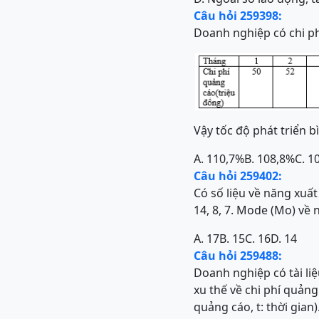
Câu hỏi 259398:
Doanh nghiệp có chi p
Vậy tốc độ phát triển b
A. 110,7%
B. 108,8%
C. 1
Câu hỏi 259402:
Có số liệu về năng xuất
14, 8, 7. Mode (Mo) về 
A. 17
B. 15
C. 16
D. 14
Câu hỏi 259488:
Doanh nghiệp có tài liệ
xu thế về chi phí quảng
quảng cáo, t: thời gian)