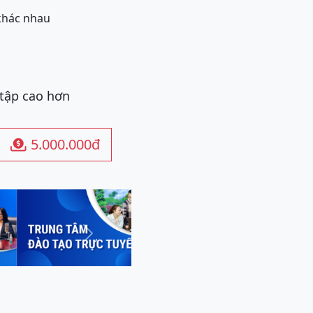
 khác nhau
 tập cao hơn
5.000.000đ

Next