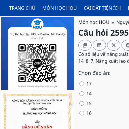
TRANG CHỦ
MÔN HỌC HOU
CÀI ĐẶT TIỆN ÍCH
Môn học HOU
Nguyê
Câu hỏi 2595



Có số liệu về năng xuất
14, 8, 7. Năng xuất lao
Chọn đáp án:
17
14
15
16