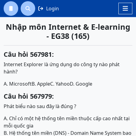
Login




Nhập môn Internet & E-learning
- EG38 (165)
Câu hỏi 567981:
Internet Explorer là ứng dụng do công ty nào phát
hành?
A. Microsoft
B. Apple
C. Yahoo
D. Google
Câu hỏi 567979:
Phát biểu nào sau đây là đúng ?
A. Chỉ có một hệ thống tên miền thuộc cấp cao nhất tại
mỗi quốc gia
B. Hệ thống tên miền (DNS) - Domain Name System bao