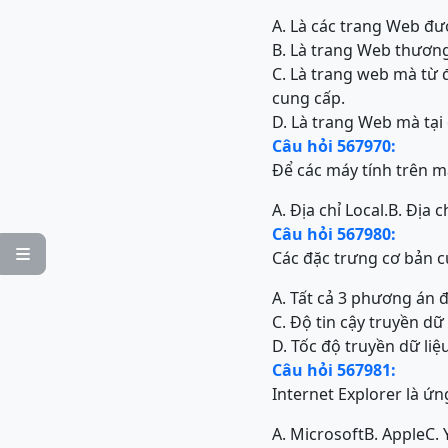
A. Là các trang Web đượ
B. Là trang Web thương
C. Là trang web mà từ 
cung cấp.
D. Là trang Web mà tại 
Câu hỏi 567970:
Để các máy tính trên mạ
A. Địa chỉ Local.
B. Địa ch
Câu hỏi 567980:

Các đặc trưng cơ bản
A. Tất cả 3 phương án 
C. Độ tin cậy truyền d
D. Tốc độ truyền dữ liệ
Câu hỏi 567981:
Internet Explorer là ứ
A. Microsoft
B. Apple
C.