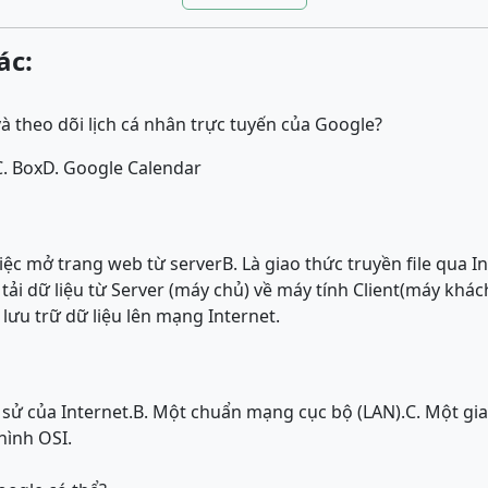
ác:
và theo dõi lịch cá nhân trực tuyến của Google?
C. Box
D. Google Calendar
việc mở trang web từ server
B. Là giao thức truyền file qua I
c tải dữ liệu từ Server (máy chủ) về máy tính Client(máy khác
c lưu trữ dữ liệu lên mạng Internet.
sử của Internet.
B. Một chuẩn mạng cục bộ (LAN).
C. Một gi
hình OSI.