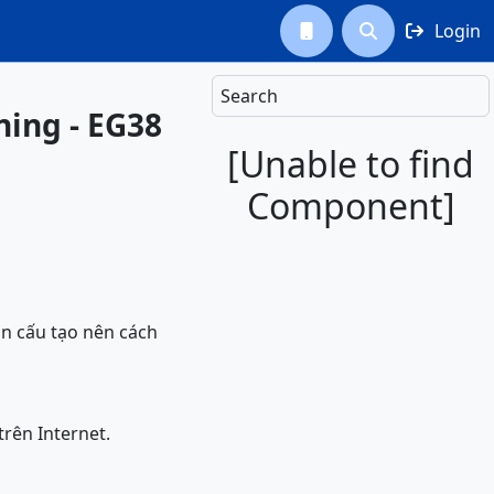
Login



Search
ning - EG38
[Unable to find
Component]
n cấu tạo nên cách
trên Internet.