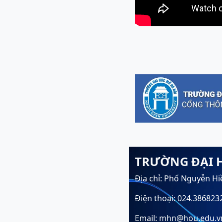
TRƯỜNG ĐẠI 
Địa chỉ: Phố Nguyễn Hi
Điện thoại: 024.386823
Email: mhn@hou.edu.v