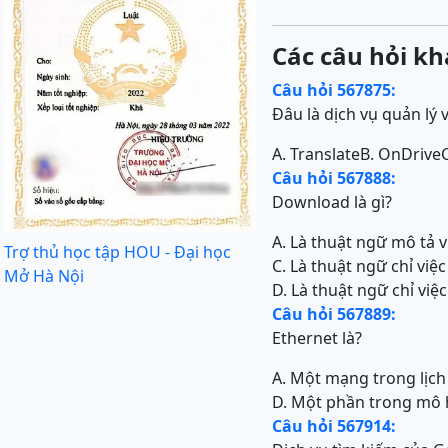
Các câu hỏi kh
Câu hỏi 567875:
Đâu là dịch vụ quản lý 
A. Translate
B. OnDrive
Câu hỏi 567888:
Download là gì?
A. Là thuật ngữ mô tả 
Trợ thủ học tập HOU - Đại học
C. Là thuật ngữ chỉ việ
Mở Hà Nội
D. Là thuật ngữ chỉ việ
Câu hỏi 567889:
Ethernet là?
A. Một mạng trong lịch 
D. Một phần trong mô 
Câu hỏi 567914: