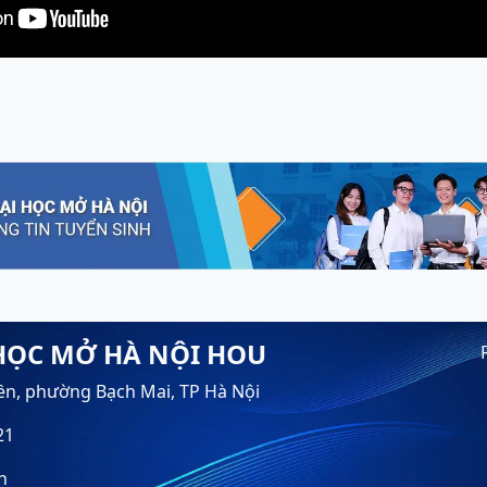
HỌC MỞ HÀ NỘI HOU
ền, phường Bạch Mai, TP Hà Nội
21
n