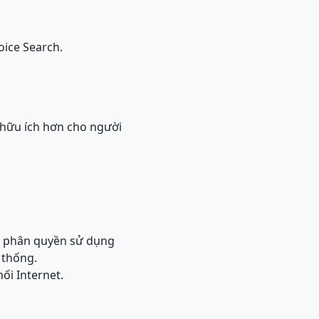
oice Search.
n hữu ích hơn cho người
óm, phân quyền sử dụng
 thống.
nối Internet.