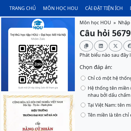
TRANG CHỦ
MÔN HỌC HOU
CÀI ĐẶT TIỆN ÍCH
Môn học HOU
Nhập 
Câu hỏi 5679



Phát biểu nào sau đây 
Chọn đáp án:
Chỉ có một hệ thốn
Hệ thống tên miền 
nhau bởi dấu chấm (
Tại Việt Nam: tên 
Tên miền là tên chỉ