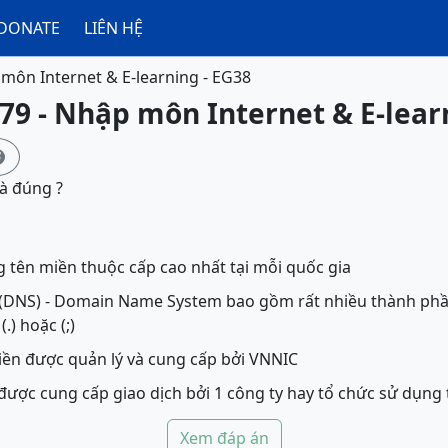
DONATE
LIÊN HỆ
môn Internet & E-learning - EG38
79 - Nhập môn Internet & E-lear

là đúng ?
g tên miền thuộc cấp cao nhất tại mỗi quốc gia
(DNS) - Domain Name System bao gồm rất nhiều thành phầ
.) hoặc (;)
miền được quản lý và cung cấp bởi VNNIC
 được cung cấp giao dịch bởi 1 công ty hay tổ chức sử dụng 
Xem đáp án