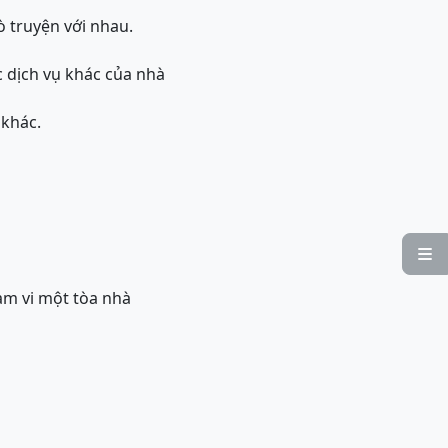
ò truyện với nhau.
c dịch vụ khác của nhà
 khác.

hạm vi một tòa nhà