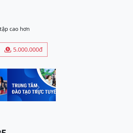
 tập cao hơn
5.000.000đ

Next
25