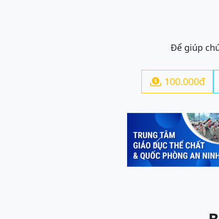
Để giúp chú
100.000đ

Previous
B