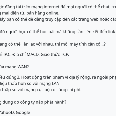
c đăng tải trên mạng internet để mọi người có thể chat, tr
 mại điện tử, bán hàng online.
đây bạn có thể dễ dàng truy cập đến các trang web hoặc cá
đó người học có thể học bài mà không cần liên kết đến link
ng có thể liên lạc với nhau, thì mỗi máy tính cần có…?
ỉ IP.
C. Địa chỉ MAC
D. Giao thức TCP.
 của mạng WAN?
đều đúng
B. Hoạt động trên phạm vi địa lý rộng, ra ngoài p
ữ liệu thấp hơn so với mạng LAN
u thấp so với mạng cục bộ có cùng chi phí.
ng dụng do công ty nào phát hành?
 Yahoo
D. Google