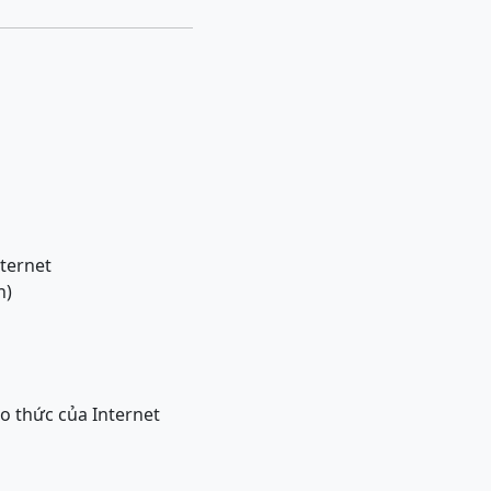
nternet
h)
ao thức của Internet