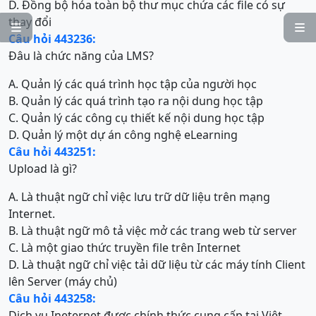
D. Đồng bộ hóa toàn bộ thư mục chứa các file có sự
thay đổi


Câu hỏi 443236:
Đâu là chức năng của LMS?
A. Quản lý các quá trình học tập của người học
B. Quản lý các quá trình tạo ra nội dung học tập
C. Quản lý các công cụ thiết kế nội dung học tập
D. Quản lý một dự án công nghệ eLearning
Câu hỏi 443251:
Upload là gì?
A. Là thuật ngữ chỉ việc lưu trữ dữ liệu trên mạng
Internet.
B. Là thuật ngữ mô tả việc mở các trang web từ server
C. Là một giao thức truyền file trên Internet
D. Là thuật ngữ chỉ việc tải dữ liệu từ các máy tính Client
lên Server (máy chủ)
Câu hỏi 443258:
Dịch vụ Ineternet được chính thức cung cấp tại Việt