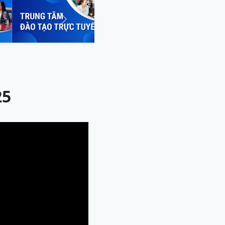
Next
25