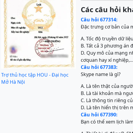
Các câu hỏi kh
Câu hỏi 677314:
Đặc trưng cơ bản của 
A. Tốc độ truyền dữ li
B. Tất cả 3 phương án 
D. Quy mô của mạng nh
cơquan hay xí nghiệp,… 
Câu hỏi 677383:
Skype name là gì?
Trợ thủ học tập HOU - Đại học
Mở Hà Nội
A. Là tên thật của ngư
B. Là tài khoản mà ng
C. Là thông tin riêng 
D. Là tên hiển thị trên
Câu hỏi 677390:
Bạn có thể xem lịch làm