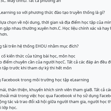
MS
C. Máy tính
D. Tất cả phương án
Learning so với phương thức đào tạo truyền thống là gì?
lựa chọn về nội dung, thời gian và địa điểm học tập của mì
iên gặp nhau thường xuyên hơn.
C. Học liệu chính xác và hay
hơn.
ng tải trên hệ thống EHOU nhằm mục đích?
 cố kiến thức của từng bài học, môn học
ào điểm chuyên cần của người học
C. Tất cả các đáp án đều 
n tập trước khi tham dự kỳ thi hết môn
dụng Facebook trong môi trường học tập eLearning
mái, thân thiện, khuyến khích sinh viên tham gia
B. Tất cả c
thoải mái trong việc học qua Facebook vì họ sử dụng Face
ộng tác và trao đổi xã hội giữa người tham gia, người học t
 lớp học.