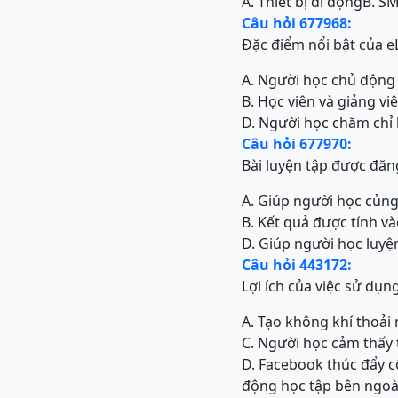
A. Thiết bị di động
B. S
Câu hỏi 677968:
Đặc điểm nổi bật của e
A. Người học chủ động 
B. Học viên và giảng v
D. Người học chăm chỉ 
Câu hỏi 677970:
Bài luyện tập được đă
A. Giúp người học củng
B. Kết quả được tính v
D. Giúp người học luyệ
Câu hỏi 443172:
Lợi ích của việc sử 
A. Tạo không khí thoải 
C. Người học cảm thấy 
D. Facebook thúc đẩy c
động học tập bên ngoài