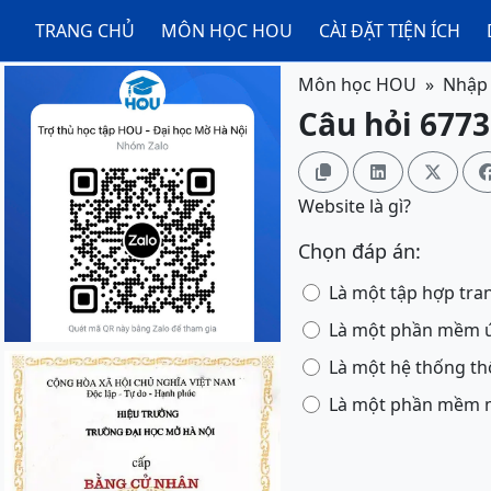
TRANG CHỦ
MÔN HỌC HOU
CÀI ĐẶT TIỆN ÍCH
Môn học HOU
Nhập 
Câu hỏi 6773



Website là gì?
Chọn đáp án:
Là một tập hợp tra
Là một phần mềm ứn
Là một hệ thống th
Là một phần mềm má