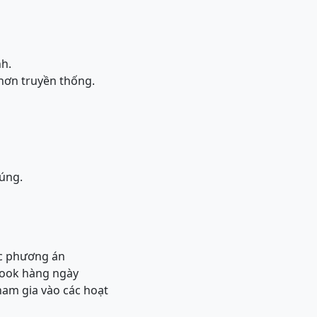
nh.
 hơn truyền thống.
đúng.
ác phương án
book hàng ngày
ham gia vào các hoạt