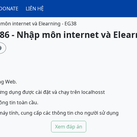
DONATE
LIÊN HỆ
môn internet và Elearning - EG38
86 - Nhập môn internet và Elear

ng Web.
g dụng được cài đặt và chạy trên localhosst
ông tin toàn cầu.
y tính, cung cấp các thông tin cho người sử dụng
Xem đáp án