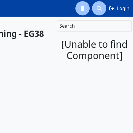
Login



Search
ning - EG38
[Unable to find
Component]