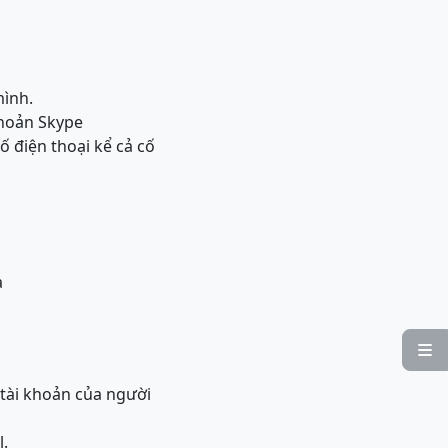
mình.
khoản Skype
ố điện thoại kể cả cố
a

 tài khoản của người
l.