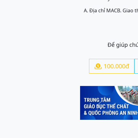
A. Địa chỉ MAC
B. Giao t
Để giúp chú
100.000đ

Previous