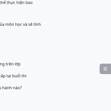
thể thực hiện bao
của môn học và sẽ tính
ung trên lớp

p tại buổi thi
ều hành nào?