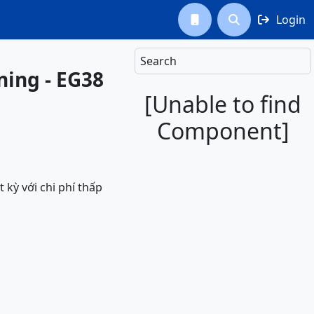
Login



Search
ning - EG38
[Unable to find
Component]
kỳ với chi phí thấp