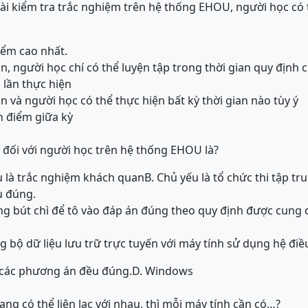
bài kiểm tra trắc nghiệm trên hệ thống EHOU, người học có 
điểm cao nhất.
n, người học chí có thể luyện tập trong thời gian quy định 
 lần thực hiện
n và người học có thể thực hiện bất kỳ thời gian nào tùy ý
nh điểm giữa kỳ
đối với người học trên hệ thống EHOU là?
ếu là trắc nghiệm khách quan
B. Chủ yếu là tổ chức thi tập tr
u đúng.
ng bút chì để tô vào đáp án đúng theo quy định được cung cấ
bộ dữ liệu lưu trữ trực tuyến với máy tính sử dụng hệ đi
ả các phương án đều đúng.
D. Windows
ng có thể liên lạc với nhau, thì mỗi máy tính cần có…?