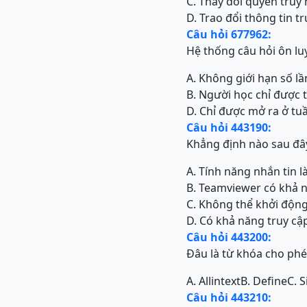
C. Thay đổi quyền truy
D. Trao đổi thông tin t
Câu hỏi 677962:
Hệ thống câu hỏi ôn lu
A. Không giới hạn số lầ
B. Người học chỉ được t
D. Chỉ được mở ra ở tu
Câu hỏi 443190:
Khẳng định nào sau đâ
A. Tính năng nhắn tin 
B. Teamviewer có khả n
C. Không thể khởi động
D. Có khả năng truy cậ
Câu hỏi 443200:
Đâu là từ khóa cho phé
A. Allintext
B. Define
C. S
Câu hỏi 443210: