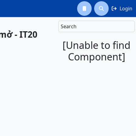
Login



Search
mở - IT20
[Unable to find
Component]