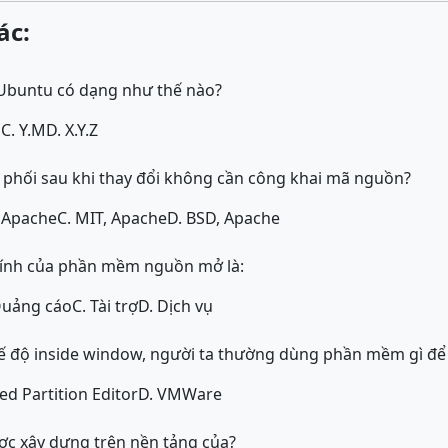
ác:
 Ubuntu có dạng như thế nào?
M
C. Y.M
D. X.Y.Z
 phối sau khi thay đổi không cần công khai mã nguồn?
, Apache
C. MIT, Apache
D. BSD, Apache
hính của phần mềm nguồn mở là:
Quảng cáo
C. Tài trợ
D. Dịch vụ
ế độ inside window, người ta thường dùng phần mềm gì để 
ed Partition Editor
D. VMWare
c xây dựng trên nền tảng của?