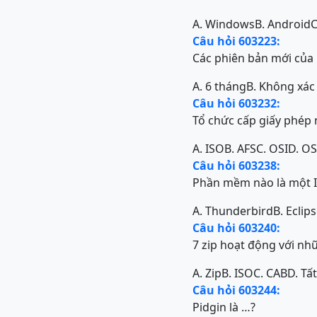
A. Windows
B. Android
C
Câu hỏi 603223:
Các phiên bản mới của 
A. 6 tháng
B. Không xác
Câu hỏi 603232:
Tổ chức cấp giấy phép m
A. ISO
B. AFS
C. OSI
D. O
Câu hỏi 603238:
Phần mềm nào là một 
A. Thunderbird
B. Eclip
Câu hỏi 603240:
7 zip hoạt động với n
A. Zip
B. ISO
C. CAB
D. Tấ
Câu hỏi 603244:
Pidgin là …?