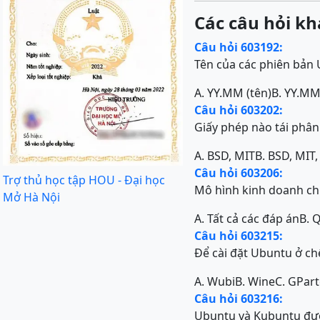
Các câu hỏi kh
Câu hỏi 603192:
Tên của các phiên bản
A. YY.MM (tên)
B. YY.M
Câu hỏi 603202:
Giấy phép nào tái phân
A. BSD, MIT
B. BSD, MIT
Câu hỏi 603206:
Trợ thủ học tập HOU - Đại học
Mô hình kinh doanh c
Mở Hà Nội
A. Tất cả các đáp án
B. 
Câu hỏi 603215:
Để cài đặt Ubuntu ở ch
A. Wubi
B. Wine
C. GPart
Câu hỏi 603216:
Ubuntu và Kubuntu đượ