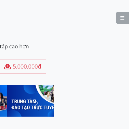

 tập cao hơn
5.000.000đ

Next