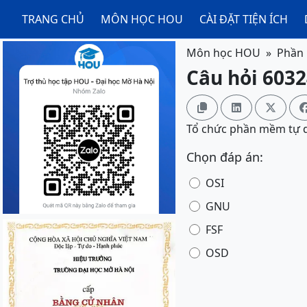
TRANG CHỦ
MÔN HỌC HOU
CÀI ĐẶT TIỆN ÍCH
Môn học HOU
Phần 
Câu hỏi 603



Tổ chức phần mềm tự do 
Chọn đáp án:
OSI
GNU
FSF
OSD