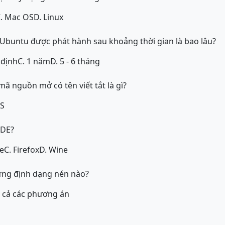
. Mac OS
D. Linux
Ubuntu được phát hành sau khoảng thời gian là bao lâu?
 định
C. 1 năm
D. 5 - 6 tháng
ã nguồn mở có tên viết tắt là gì?
SS
IDE?
se
C. Firefox
D. Wine
hững định dạng nén nào?
t cả các phương án