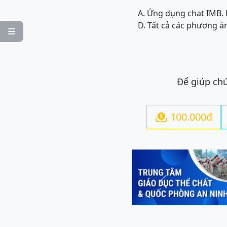
A. Ứng dụng chat IM
B.
D. Tất cả các phương á

Để giúp chú
100.000đ

Previous