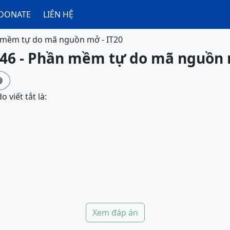
DONATE
LIÊN HỆ
mềm tự do mã nguồn mở - IT20
246 - Phần mềm tự do mã nguồn 

viết tắt là:
Xem đáp án