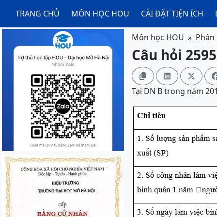
TRANG CHỦ
MÔN HỌC HOU
CÀI ĐẶT TIỆN ÍCH
Môn học HOU
Phân 
Câu hỏi 2595



Tại DN B trong năm 2013