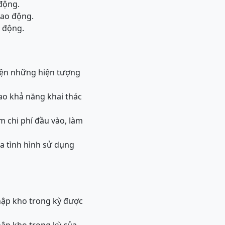
 động.
lao động.
o động.
hiện những hiện tượng
ao khả năng khai thác
m chi phí đầu vào, làm
a tình hình sử dụng
nhập kho trong kỳ được