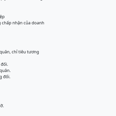
iệp
ng chấp nhận của doanh
quân, chỉ tiêu tương
 đối.
 quân.
g đối.
ỡ.