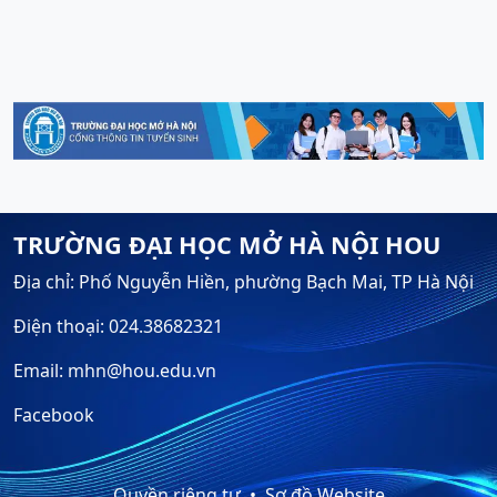
TRƯỜNG ĐẠI HỌC MỞ HÀ NỘI HOU
Địa chỉ: Phố Nguyễn Hiền, phường Bạch Mai, TP Hà Nội
Điện thoại: 024.38682321
Email: mhn@hou.edu.vn
Facebook
Quyền riêng tư
Sơ đồ Website