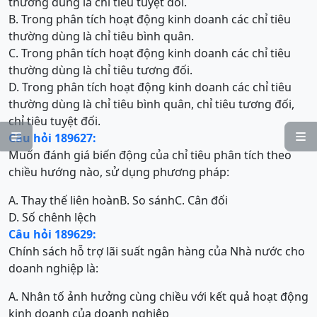
thường dùng là chỉ tiêu tuyệt đối.
B. Trong phân tích hoạt động kinh doanh các chỉ tiêu
thường dùng là chỉ tiêu bình quân.
C. Trong phân tích hoạt động kinh doanh các chỉ tiêu
thường dùng là chỉ tiêu tương đối.
D. Trong phân tích hoạt động kinh doanh các chỉ tiêu
thường dùng là chỉ tiêu bình quân, chỉ tiêu tương đối,
chỉ tiêu tuyệt đối.
Câu hỏi 189627:


Muốn đánh giá biến động của chỉ tiêu phân tích theo
chiều hướng nào, sử dụng phương pháp:
A. Thay thế liên hoàn
B. So sánh
C. Cân đối
D. Số chênh lệch
Câu hỏi 189629:
Chính sách hỗ trợ lãi suất ngân hàng của Nhà nước cho
doanh nghiệp là:
A. Nhân tố ảnh hưởng cùng chiều với kết quả hoạt động
kinh doanh của doanh nghiệp