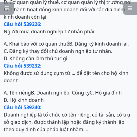
D. Cơ quan quản lý thuế, cơ quan quản lý thị trường nơi


tiến hành hoạt động kinh doanh đối với các địa điểm
kinh doanh còn lại
Câu hỏi 539226:
Người mua doanh nghiệp tư nhân phải...
A. Khai báo với cơ quan thuế
B. Đăng ký kinh doanh lại.
C. Đăng ký thay đổi chủ doanh nghiệp tư nhân.
D. Không cần làm thủ tục gì
Câu hỏi 539232:
Không được sử dụng cụm từ ... để đặt tên cho hộ kinh
doanh
A. Tên riêng
B. Doanh nghiệp, Công ty
C. Hộ gia đình
D. Hộ kinh doanh
Câu hỏi 539240:
Doanh nghiệp là tổ chức có tên riêng, có tài sản, có trụ
sở giao dịch, được thành lập hoặc đăng ký thành lập
theo quy định của pháp luật nhằm....