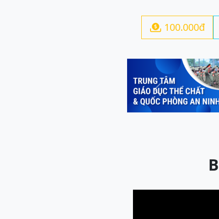
100.000đ

Previous
B