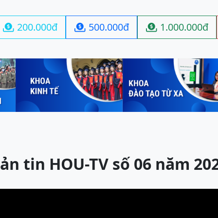
200.000đ
500.000đ
1.000.000đ



ản tin HOU-TV số 06 năm 20