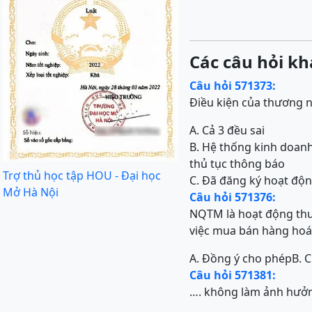
Các câu hỏi kh
Câu hỏi 571373:
Điều kiện của thương 
A. Cả 3 đều sai
B. Hệ thống kinh doan
thủ tục thông báo
Trợ thủ học tập HOU - Đại học
C. Đã đăng ký hoạt đ
Mở Hà Nội
Câu hỏi 571376:
NQTM là hoạt động th
việc mua bán hàng hoá,
A. Đồng ý cho phép
B. 
Câu hỏi 571381:
…. không làm ảnh hưởn