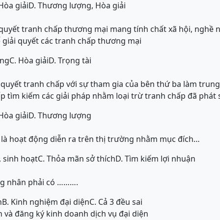
Hòa giải
D. Thương lượng, Hòa giải
 quyết tranh chấp thương mại mang tính chất xã hội, nghề
 giải quyết các tranh chấp thương mại
ợng
C. Hòa giải
D. Trọng tài
 quyết tranh chấp với sự tham gia của bên thứ ba làm trung
p tìm kiếm các giải pháp nhằm loại trừ tranh chấp đã phát 
Hòa giải
D. Thương lượng
là hoạt động diễn ra trên thị trường nhằm mục đích…
, sinh hoạt
C. Thỏa mãn sở thích
D. Tìm kiếm lợi nhuận
ng nhân phải có ……….
n
B. Kinh nghiệm đại diện
C. Cả 3 đều sai
 và đăng ký kinh doanh dịch vụ đại diện