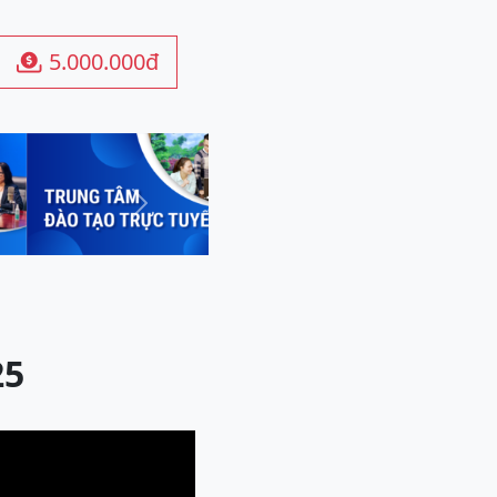
5.000.000đ

Next
25