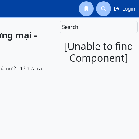
Login



Search
ơng mại -
[Unable to find
Component]
Nhà nước để đưa ra