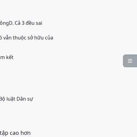
hông
D. Cả 3 đều sai
ó vẫn thuộc sở hữu của
am kết

 Bộ luật Dân sự
 tập cao hơn