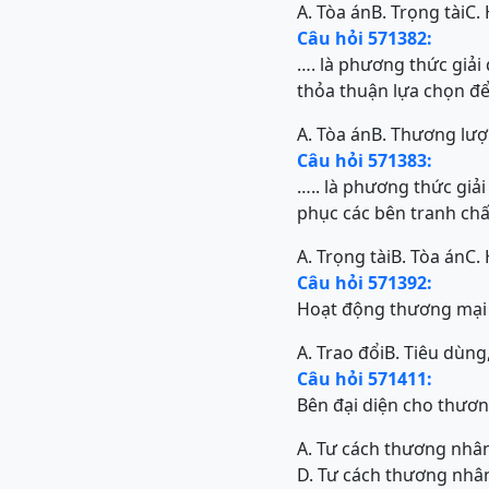
A. Tòa án
B. Trọng tài
C. 
Câu hỏi 571382:
…. là phương thức giải
thỏa thuận lựa chọn để
A. Tòa án
B. Thương lư
Câu hỏi 571383:
….. là phương thức giải
phục các bên tranh chấ
A. Trọng tài
B. Tòa án
C. 
Câu hỏi 571392:
Hoạt động thương mại 
A. Trao đổi
B. Tiêu dùng
Câu hỏi 571411:
Bên đại diện cho thươ
A. Tư cách thương nhâ
D. Tư cách thương nhân