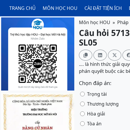
TRANG CHỦ
MÔN HỌC HOU
CÀI ĐẶT TIỆN ÍCH
Môn học HOU
Pháp 
Câu hỏi 5713
SL05



…. là hình thức giải q
phán quyết buộc các b
Chọn đáp án:
Trọng tài
Thương lượng
Hòa giải
Tòa án