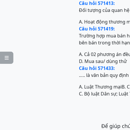
Câu hỏi 571413:
Đối tượng của quan hệ 
A. Hoạt động thương m
Câu hỏi 571419:
Trường hợp mua bán hà
bên bán trong thời hạn
A. Cả 02 phương án đều

D. Mua sau/ dùng thử
Câu hỏi 571433:
….. là văn bản quy đị
A. Luật Thương mại
B. 
C. Bộ luật Dân sự; Luậ
Để giúp chú