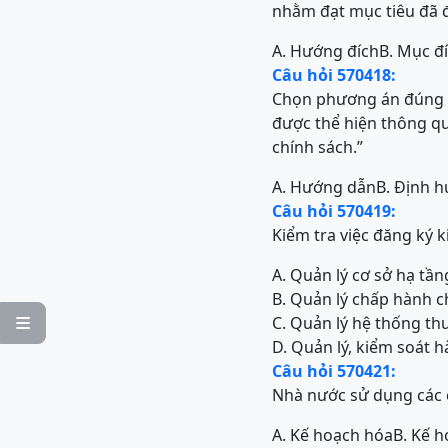
nhằm đạt mục tiêu đã đ
A. Hướng đích
B. Mục đ
Câu hỏi 570418:
Chọn phương án đúng đ
được thể hiện thông qu
chính sách.”
A. Hướng dẫn
B. Định 
Câu hỏi 570419:
Kiểm tra việc đăng ký 
A. Quản lý cơ sở hạ tầ
B. Quản lý chấp hành c
C. Quản lý hệ thống th

D. Quản lý, kiểm soát 
Câu hỏi 570421:
Nhà nước sử dụng các 
A. Kế hoạch hóa
B. Kế h