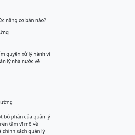
hức năng cơ bản nào?
hứng
ẩm quyền xử lý hành vi
ản lý nhà nước về
trường
t bộ phận của quản lý
rên tầm vĩ mô về
à chính sách quản lý