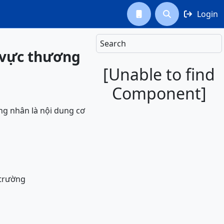
Login



Search
h vực thương
[Unable to find
Component]
g nhân là nội dung cơ
 trường