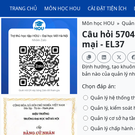
TRANG CHỦ
MÔN HỌC HOU
CÀI ĐẶT TIỆN ÍCH
Môn học HOU
Quản 
Câu hỏi 5704
mại - EL37



Định hướng, tạo khuôn
bản nào của quản lý n
Chọn đáp án:
Quản lý hệ thống t
Quản lý, kiểm soát
Quản lý cơ sở hạ t
Quản lý chấp hành 