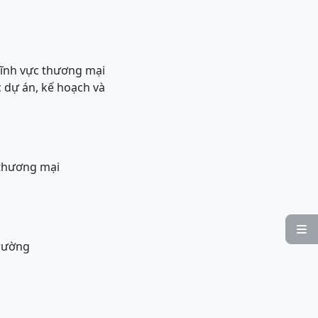
lĩnh vực thương mại
c dự án, kế hoạch và
 thương mại

trường