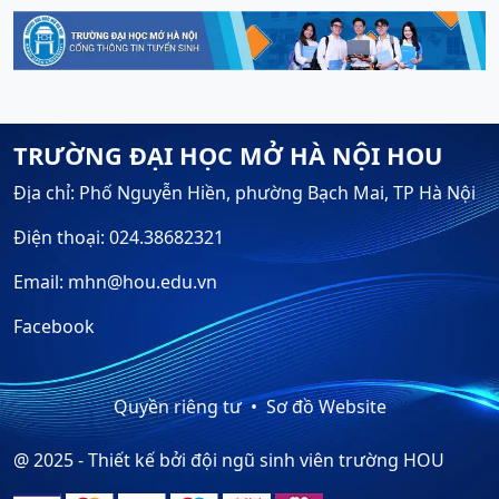
TRƯỜNG ĐẠI HỌC MỞ HÀ NỘI HOU
Địa chỉ: Phố Nguyễn Hiền, phường Bạch Mai, TP Hà Nội
Điện thoại: 024.38682321
Email: mhn@hou.edu.vn
Facebook
Quyền riêng tư
Sơ đồ Website
@ 2025 - Thiết kế bởi đội ngũ sinh viên trường HOU