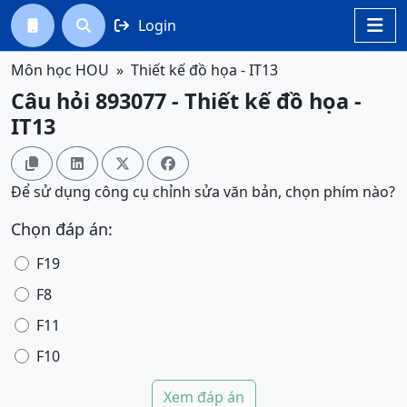
Login




Môn học HOU
Thiết kế đồ họa - IT13
Câu hỏi 893077 - Thiết kế đồ họa -
IT13




Để sử dụng công cụ chỉnh sửa văn bản, chọn phím nào?
Chọn đáp án:
F19
F8
F11
F10
Xem đáp án