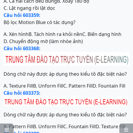
A. Cả hai cách đều đúng
B. Xoay 180 độ
C. Lật ngang rồi lật dọc
Câu hỏi 603359:
Bộ lọc Motion Blue có tác dụng?
A. Xén hình
B. Tách hình ra khỏi nền
C. Biến dạng hình
D. Chuyển động mờ (làm nhòe ảnh)
Câu hỏi 603368:
Dòng chữ này được áp dụng theo kiểu tô đặc biệt nào?
A. Texture Fill
B. Unform Fill
C. Pattern Fill
D. Fountain Fill
Câu hỏi 603373:
Dòng chữ này được áp dụng theo kiểu tô đặc biệt nào?
A. Pattern Fill
B. Unform Fill
C. Fountain Fill
D. Texture Fill

