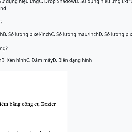
 Sử dụng hiệu ứng
C. Drop Shadow
D. Sử dụng hiệu ứng Extr
end
à?
ch
B. Số lượng pixel/inch
C. Số lượng màu/inch
D. Số lượng pi
ụng?
n
B. Xén hình
C. Đám mây
D. Biến dạng hình