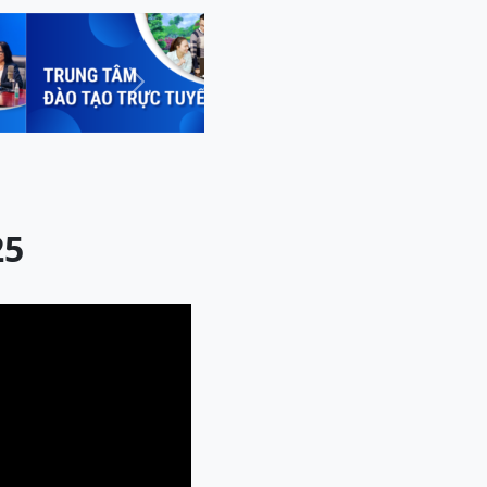
Next
25