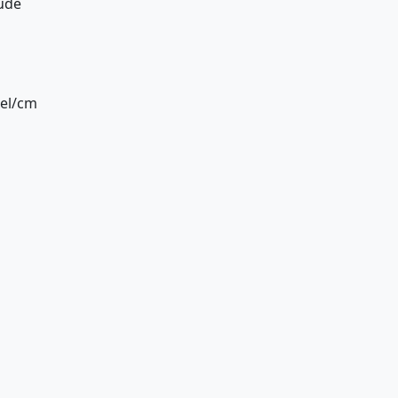
ude
xel/cm