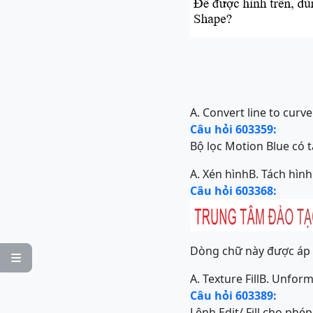
A. Convert line to curve
Câu hỏi 603359:
Bộ lọc Motion Blue có 
A. Xén hình
B. Tách hình
Câu hỏi 603368:
Dòng chữ này được áp d

A. Texture Fill
B. Unform 
Câu hỏi 603389:
Lệnh Edit/ Fill cho ph