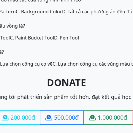
 Pattern
C. Background Color
D. Tất cả các phương án đều đ
ầu vồng là?
 Tool
C. Paint Bucket Tool
D. Pen Tool
à?
 Lựa chọn công cụ cọ vẽ
C. Lựa chọn công cụ các vùng màu 
DONATE
ng tôi phát triển sản phẩm tốt hơn, đạt kết quả học
200.000đ
500.000đ
1.000.000đ


