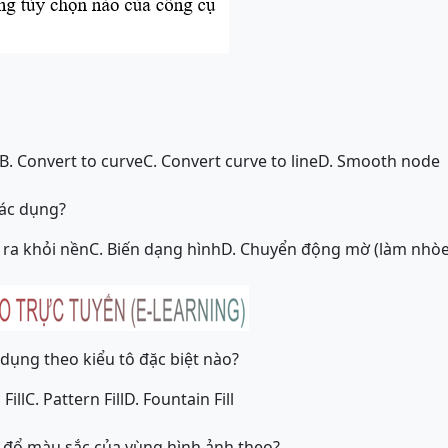
B. Convert to curve
C. Convert curve to line
D. Smooth node
tác dụng?
 ra khỏi nền
C. Biến dạng hình
D. Chuyển động mờ (làm nhòe
ụng theo kiểu tô đặc biệt nào?
Fill
C. Pattern Fill
D. Fountain Fill
ép đổ màu sắc của vùng hình ảnh theo?