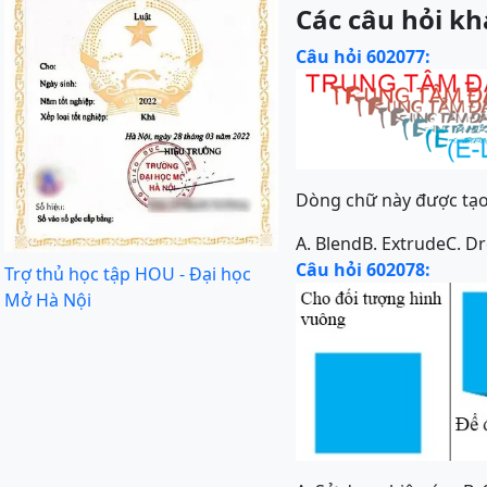
Các câu hỏi kh
Câu hỏi 602077:
Dòng chữ này được tạo
A. Blend
B. Extrude
C. D
Câu hỏi 602078:
Trợ thủ học tập HOU - Đại học
Mở Hà Nội