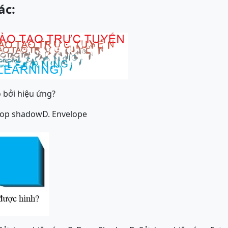
ác:
 bởi hiệu ứng?
rop shadow
D. Envelope