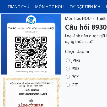
TRANG CHỦ
MÔN HỌC HOU
CÀI ĐẶT TIỆN ÍCH
Môn học HOU
Thiết
Câu hỏi 89308
Loại ảnh nào được giữ l
dạng thức sau?
Chọn đáp án:
JPEG
PSD
PCX
GIF