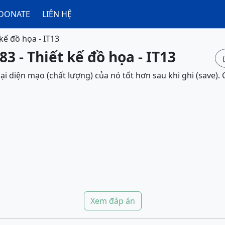
DONATE
LIÊN HỆ
 kế đồ họa - IT13
3 - Thiết kế đồ họa - IT13
ại diện mạo (chất lượng) của nó tốt hơn sau khi ghi (save)
Xem đáp án