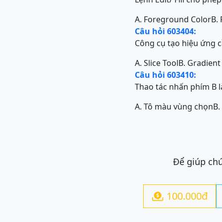
A. Foreground Color
B.
Câu hỏi 603404:
Công cụ tạo hiệu ứng c
A. Slice Tool
B. Gradient
Câu hỏi 603410:
Thao tác nhấn phím B l
A. Tô màu vùng chọn
B.
Để giúp chú
100.000đ
