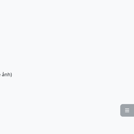
 ảnh)
