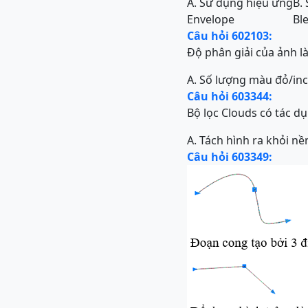
A. Sử dụng hiệu ứng
B.
Envelope
Bl
Câu hỏi 602103:
Độ phân giải của ảnh l
A. Số lượng màu đỏ/in
Câu hỏi 603344:
Bộ lọc Clouds có tác d
A. Tách hình ra khỏi nề
Câu hỏi 603349: