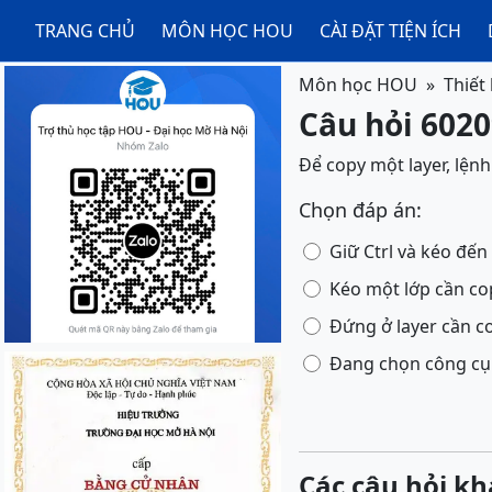
TRANG CHỦ
MÔN HỌC HOU
CÀI ĐẶT TIỆN ÍCH
Môn học HOU
Thiết
Câu hỏi 60209
Để copy một layer, lện
Chọn đáp án:
Giữ Ctrl và kéo đến 
Kéo một lớp cần co
Đứng ở layer cần co
Đang chọn công cụ M
Các câu hỏi kh