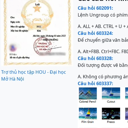
Câu hỏi 602091:
Lệnh Ungroup có phím t
A. ALL + A
B. CTRL + U + 
Câu hỏi 603324:
Để chuyển giữa văn bả
A. Alt+F8
B. Ctrl+F8
C. F8
Câu hỏi 603328:
Đối tượng được vẽ bằng
Trợ thủ học tập HOU - Đại học
A. Không có phương á
Mở Hà Nội
Câu hỏi 603337: