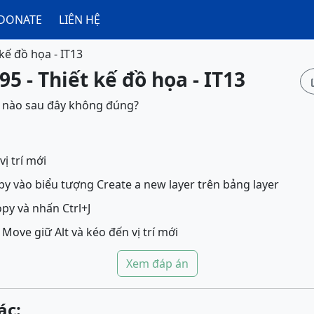
DONATE
LIÊN HỆ
 kế đồ họa - IT13
5 - Thiết kế đồ họa - IT13
h nào sau đây không đúng?
vị trí mới
py vào biểu tượng Create a new layer trên bảng layer
py và nhấn Ctrl+J
ove giữ Alt và kéo đến vị trí mới
Xem đáp án
ác: