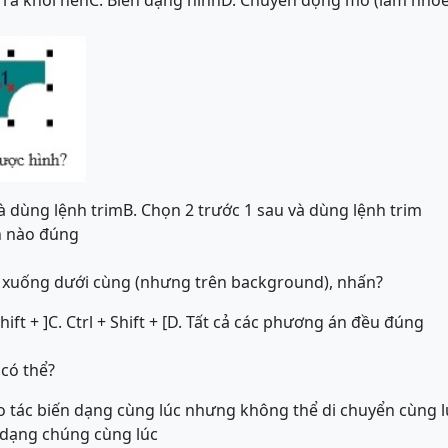
 ra khỏi nền
C. Biến dạng hình
D. Chuyển động mờ (làm nhòe
và dùng lệnh trim
B. Chọn 2 trước 1 sau và dùng lệnh trim
n nào đúng
r xuống dưới cùng (nhưng trên background), nhấn?
hift + ]
C. Ctrl + Shift + [
D. Tất cả các phương án đều đúng
a có thể?
ao tác biến dạng cùng lúc nhưng không thể di chuyển cùng l
 dạng chúng cùng lúc