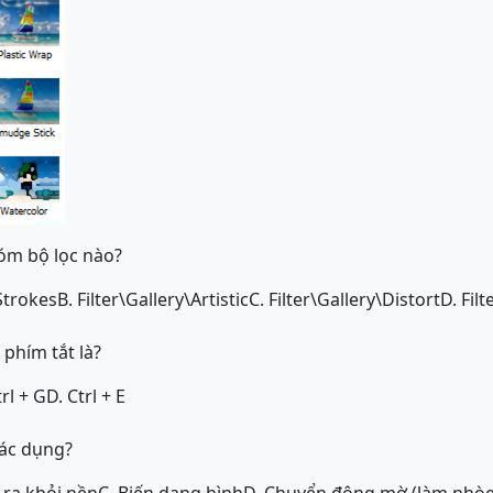
óm bộ lọc nào?
 Strokes
B. Filter\Gallery\Artistic
C. Filter\Gallery\Distort
D. Filt
 phím tắt là?
trl + G
D. Ctrl + E
tác dụng?