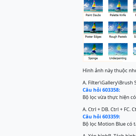
Hình ảnh này thuộc nh
A. Filter\Gallery\Brush
Câu hỏi 603358:
Bộ lọc vừa thực hiện có
A. Ctrl + D
B. Ctrl + F
C. C
Câu hỏi 603359:
Bộ lọc Motion Blue có 