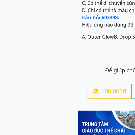
C. Có thể di chuyển cù
D. Chỉ có thể tô màu c
Câu hỏi 603398:
Hiệu ứng nào dùng để
A. Outer Glow
B. Drop 
Để giúp chú
100.000đ

Previous