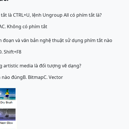
ắt là CTRL+U, lệnh Ungroup All có phím tắt là?
A
C. Không có phím tắt
n đoạn và văn bản nghệ thuật sử dụng phím tắt nào
D. Shift+F8
 artistic media là đối tượng vẽ dạng?
n nào đúng
B. Bitmap
C. Vector