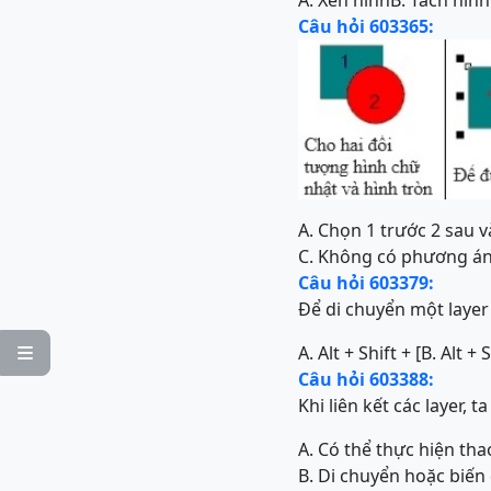
A. Xén hình
B. Tách hình
Câu hỏi 603365:
A. Chọn 1 trước 2 sau 
C. Không có phương á
Câu hỏi 603379:
Để di chuyển một laye
A. Alt + Shift + [
B. Alt + S

Câu hỏi 603388:
Khi liên kết các layer, t
A. Có thể thực hiện th
B. Di chuyển hoặc biến