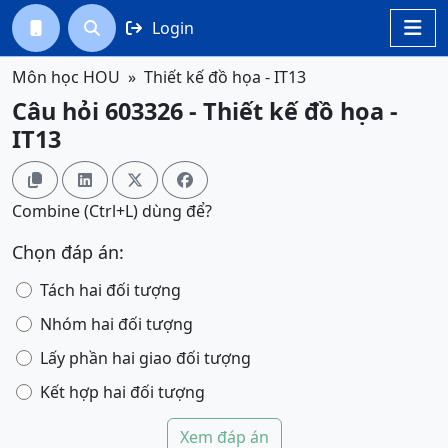
Login




Môn học HOU
Thiết kế đồ họa - IT13
Câu hỏi 603326 - Thiết kế đồ họa -
IT13




Combine (Ctrl+L) dùng để?
Chọn đáp án:
Tách hai đối tượng
Nhóm hai đối tượng
Lấy phần hai giao đối tượng
Kết hợp hai đối tượng
Xem đáp án