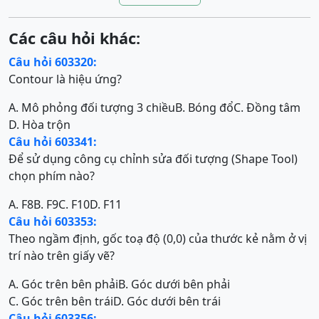
Các câu hỏi khác:
Câu hỏi 603320:
Contour là hiệu ứng?
A. Mô phỏng đối tượng 3 chiều
B. Bóng đổ
C. Đồng tâm
D. Hòa trộn
Câu hỏi 603341:
Để sử dụng công cụ chỉnh sửa đối tượng (Shape Tool)
chọn phím nào?
A. F8
B. F9
C. F10
D. F11
Câu hỏi 603353:
Theo ngầm định, gốc toạ độ (0,0) của thước kẻ nằm ở vị
trí nào trên giấy vẽ?
A. Góc trên bên phải
B. Góc dưới bên phải
C. Góc trên bên trái
D. Góc dưới bên trái
Câu hỏi 603356: