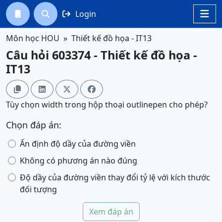
Login




Môn học HOU
Thiết kế đồ họa - IT13
Câu hỏi 603374 - Thiết kế đồ họa -
IT13




Tùy chọn width trong hộp thoại outlinepen cho phép?
Chọn đáp án:
Ấn định độ dầy của đường viền
Không có phương án nào đúng
Độ dầy của đường viền thay đổi tỷ lệ với kích thước
đối tượng
Xem đáp án