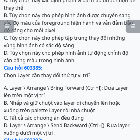
A. Tùy chọn này xác định phạm vi dải màu được chọn để
thay thế
B. Tùy chọn này cho phép hình ảnh được chuyển sang
sắc độ màu của foreground hiện hành và vẫn đảm bảo


độ sáng cho mỗi pixel
C. Tùy chọn này cho phép tập trung thay đổi những
vùng hình ảnh có sắc độ sáng
D. Tùy chọn này cho phép hình ảnh tự động chỉnh độ
cân bằng màu trong hình ảnh
Câu hỏi 603385:
Chọn Layer cần thay đổi thứ tự vị trí?
A. Layer \ Arrange \ Bring Forward (Ctrl+]): Đưa Layer
lên trên một vị trí
B. Nhấp và giữ chuột vào layer di chuyển lên hoặc
xuống trên palette Layer rồi nhả chuột
C. Tất cả các phương án đều đúng
D. Layer \ Arrange \ Send Backward (Ctrl+[): Đưa layer
xuống dưới một vị trí.