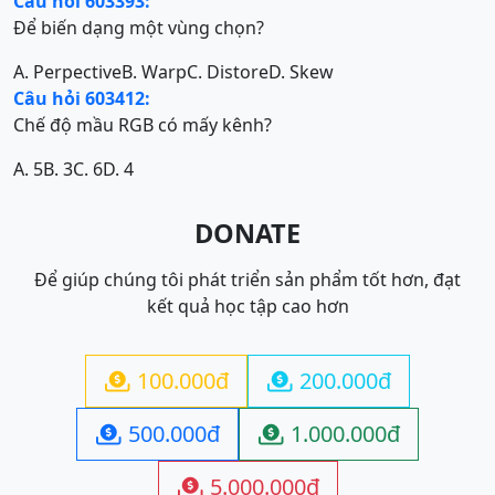
Câu hỏi 603393:
Để biến dạng một vùng chọn?
A. Perpective
B. Warp
C. Distore
D. Skew
Câu hỏi 603412:
Chế độ mầu RGB có mấy kênh?
A. 5
B. 3
C. 6
D. 4
DONATE
Để giúp chúng tôi phát triển sản phẩm tốt hơn, đạt
kết quả học tập cao hơn
100.000đ
200.000đ


500.000đ
1.000.000đ


5.000.000đ
