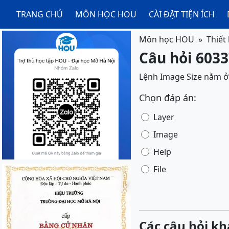
TRANG CHỦ
MÔN HỌC HOU
CÀI ĐẶT TIỆN ÍCH
Môn học HOU
Thiết
Câu hỏi 60337
Lệnh Image Size nằm 
Chọn đáp án:
Layer
Image
Help
File
Các câu hỏi kh