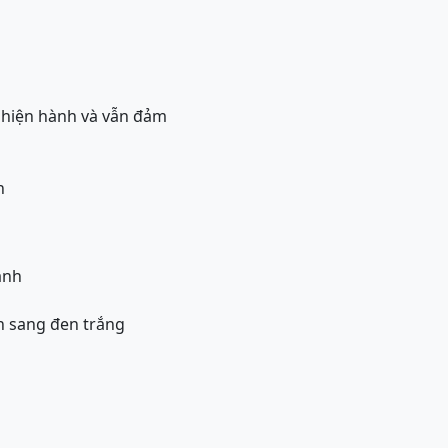
 hiện hành và vẫn đảm
h
ảnh
h sang đen trắng