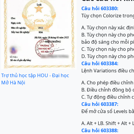
Câu hỏi 603380:
Tùy chọn Colorize tron
A. Tùy chọn này xác đị
B. Tùy chọn này cho p
bảo độ sáng cho mỗi pi
C. Tùy chọn này cho ph
D. Tùy chọn này cho p
Câu hỏi 603384:
Lệnh Variations điều c
Trợ thủ học tập HOU - Đại học
Mở Hà Nội
A. Cho phép điều chỉn
B. Điều chỉnh đồng bộ 
C. Tự động điều chỉnh
Câu hỏi 603387:
Để mở cửa sổ Levels bằ
A. Alt + L
B. Shift + Alt + 
Câu hỏi 603388: