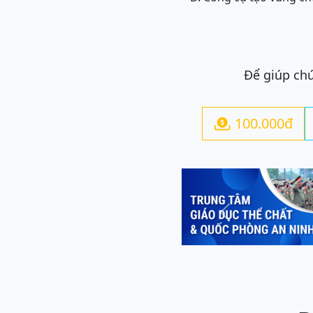
Để giúp chú
100.000đ

Previous