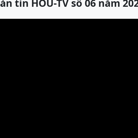
ản tin HOU-TV số 06 năm 20