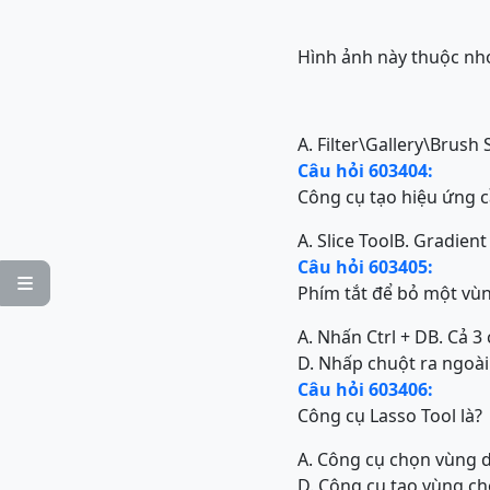
Hình ảnh này thuộc nh
A. Filter\Gallery\Brush
Câu hỏi 603404:
Công cụ tạo hiệu ứng c
A. Slice Tool
B. Gradient
Câu hỏi 603405:

Phím tắt để bỏ một vùn
A. Nhấn Ctrl + D
B. Cả 3
D. Nhấp chuột ra ngoà
Câu hỏi 603406:
Công cụ Lasso Tool là?
A. Công cụ chọn vùng 
D. Công cụ tạo vùng ch