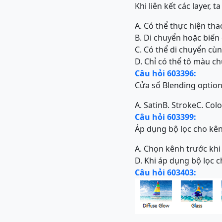
Khi liên kết các layer, t
A. Có thể thực hiện th
B. Di chuyển hoặc biến
C. Có thể di chuyển cù
D. Chỉ có thể tô màu c
Câu hỏi 603396:
Cửa sổ Blending option
A. Satin
B. Stroke
C. Col
Câu hỏi 603399:
Áp dụng bộ lọc cho kê
A. Chọn kênh trước khi
D. Khi áp dụng bộ lọc 
Câu hỏi 603403: