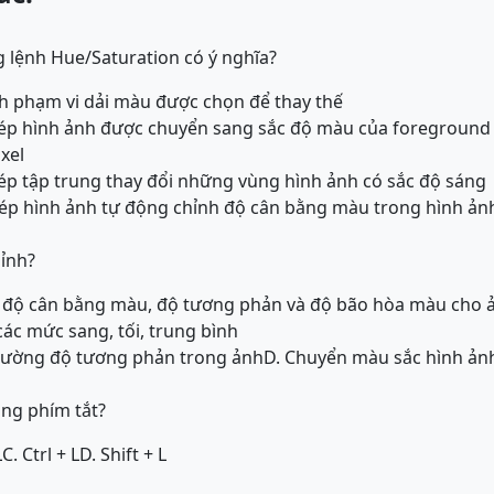
g lệnh Hue/Saturation có ý nghĩa?
nh phạm vi dải màu được chọn để thay thế
hép hình ảnh được chuyển sang sắc độ màu của foreground
xel
ép tập trung thay đổi những vùng hình ảnh có sắc độ sáng
hép hình ảnh tự động chỉnh độ cân bằng màu trong hình ản
hỉnh?
h độ cân bằng màu, độ tương phản và độ bão hòa màu cho 
các mức sang, tối, trung bình
 cường độ tương phản trong ảnh
D. Chuyển màu sắc hình ản
ng phím tắt?
L
C. Ctrl + L
D. Shift + L