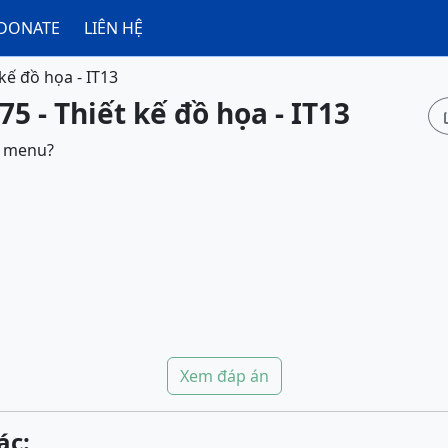
DONATE
LIÊN HỆ
 kế đồ họa - IT13
5 - Thiết kế đồ họa - IT13
ở menu?
Xem đáp án
ác: