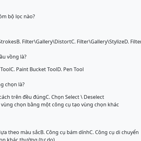
óm bộ lọc nào?
 Strokes
B. Filter\Gallery\Distort
C. Filter\Gallery\Stylize
D. Filt
ầu vồng là?
 Tool
C. Paint Bucket Tool
D. Pen Tool
g chọn là?
 cách trên đều đúng
C. Chọn Select \ Deselect
i vùng chọn bằng một công cụ tạo vùng chọn khác
dựa theo màu sắc
B. Công cụ bám dính
C. Công cụ di chuyển
ọn khác thường (tự do)