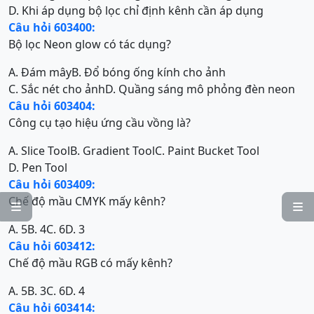
D. Khi áp dụng bộ lọc chỉ định kênh cần áp dụng
Câu hỏi 603400:
Bộ lọc Neon glow có tác dụng?
A. Đám mây
B. Đổ bóng ống kính cho ảnh
C. Sắc nét cho ảnh
D. Quầng sáng mô phỏng đèn neon
Câu hỏi 603404:
Công cụ tạo hiệu ứng cầu vồng là?
A. Slice Tool
B. Gradient Tool
C. Paint Bucket Tool
D. Pen Tool
Câu hỏi 603409:
Chế độ mầu CMYK mấy kênh?


A. 5
B. 4
C. 6
D. 3
Câu hỏi 603412:
Chế độ mầu RGB có mấy kênh?
A. 5
B. 3
C. 6
D. 4
Câu hỏi 603414: