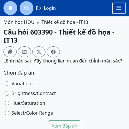
Login




Môn học HOU
Thiết kế đồ họa - IT13
Câu hỏi 603390 - Thiết kế đồ họa -
IT13




Lệnh nào sau đây không liên quan đến chỉnh màu săc?
Chọn đáp án:
Variations
Brightness/Contract
Hue/Saturation
Select/Color Range
Xem đáp án