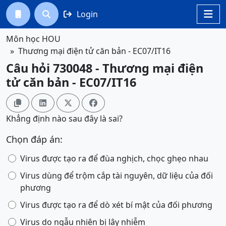
Login




Môn học HOU
Thương mại điện tử căn bản - EC07/IT16
Câu hỏi 730048 - Thương mại điện
tử căn bản - EC07/IT16




Khẳng định nào sau đây là sai?
Chọn đáp án:
Virus được tạo ra để đùa nghịch, chọc ghẹo nhau
Virus dùng để trộm cắp tài nguyên, dữ liệu của đối
phương
Virus được tạo ra để dò xét bí mật của đối phương
Virus do ngẫu nhiên bị lây nhiễm