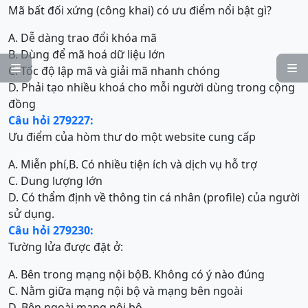
Mã bất đối xứng (công khai) có ưu điểm nổi bật gì?
A. Dễ dàng trao đổi khóa mã
B. Dùng để mã hoá dữ liệu lớn


C. Tốc độ lập mã và giải mã nhanh chóng
D. Phải tạo nhiều khoá cho mỗi người dùng trong cộng
đồng
Câu hỏi 279227:
Ưu điểm của hòm thư do một website cung cấp
A. Miễn phí,
B. Có nhiều tiện ích và dịch vụ hỗ trợ
C. Dung lượng lớn
D. Có thẩm định về thông tin cá nhân (profile) của người
sử dụng.
Câu hỏi 279230:
Tường lửa được đặt ở:
A. Bên trong mạng nội bộ
B. Không có ý nào đúng
C. Nằm giữa mạng nội bộ và mạng bên ngoài
D. Bên ngoài mạng nội bộ