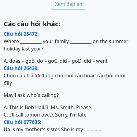
Xem đáp án
Các câu hỏi khác:
Câu hỏi 25472:
Where __________ your family __________ on the summer
holiday last year?
A. does – go
B. do – go
C. did – go
D. did – went
Câu hỏi 26439:
Chọn câu trả lời đúng cho mỗi câu hoặc câu hỏi dưới
đây
May I ask who's calling?
A. This is Bob Hall.
B. Ms. Smith, Please.
C. I'll call tomorrow.
D. Sorry, I’m late
Câu hỏi 677635:
Ha is my mother’s sister. She is my …………..