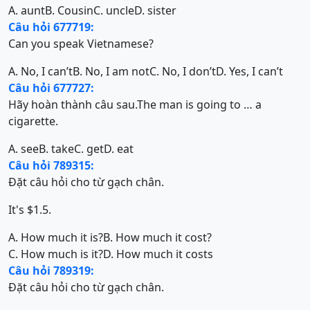
A. aunt
B. Cousin
C. uncle
D. sister
Câu hỏi 677719:
Can you speak Vietnamese?
A. No, I can’t
B. No, I am not
C. No, I don’t
D. Yes, I can’t
Câu hỏi 677727:
Hãy hoàn thành câu sau.The man is going to … a
cigarette.
A. see
B. take
C. get
D. eat
Câu hỏi 789315:
Đặt câu hỏi cho từ gạch chân.
It's $1.5.
A. How much it is?
B. How much it cost?
C. How much is it?
D. How much it costs
Câu hỏi 789319:
Đặt câu hỏi cho từ gạch chân.