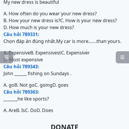
My new dress is beautiful
A. How often do you wear your new dress?
B. How your new dress is?
C. How is your new dress?
D. How much is your new dress?
Câu hỏi 789331:
Chọn đáp án đúng nhất.My car is more.......than yours.
A. Expensive
B. Expensivest
C. Expensiver


D. Most expensive
Câu hỏi 789343:
John ______ fishing on Sundays .
A. go
B. Not go
C. going
D. goes
Câu hỏi 789363:
_______he like sports?
A. Are
B. Is
C. Do
D. Does
DONATE