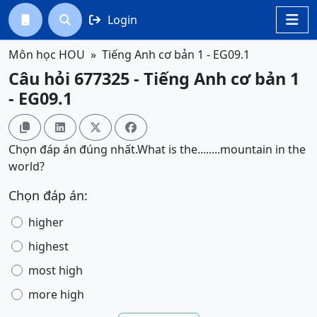
Login




Môn học HOU
Tiếng Anh cơ bản 1 - EG09.1
Câu hỏi 677325 - Tiếng Anh cơ bản 1
- EG09.1




Chọn đáp án đúng nhất.What is the........mountain in the
world?
Chọn đáp án:
higher
highest
most high
more high