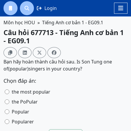
Login




Môn học HOU
Tiếng Anh cơ bản 1 - EG09.1
Câu hỏi 677713 - Tiếng Anh cơ bản 1
- EG09.1




Bạn hãy hoàn thành câu hỏi sau. Is Son Tung one
of(popular)singers in your country?
Chọn đáp án:
the most popular
the PoPular
Popular
Popularer