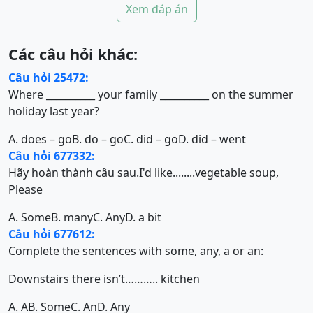
Xem đáp án
Các câu hỏi khác:
Câu hỏi 25472:
Where __________ your family __________ on the summer
holiday last year?
A. does – go
B. do – go
C. did – go
D. did – went
Câu hỏi 677332:
Hãy hoàn thành câu sau.I'd like........vegetable soup,
Please
A. Some
B. many
C. Any
D. a bit
Câu hỏi 677612:
Complete the sentences with some, any, a or an:
Downstairs there isn’t……….. kitchen
A. A
B. Some
C. An
D. Any