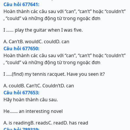
Câu hỏi 677641:
Hoàn thành các câu sau với “can”, “can’t” hoặc “couldn’t”
, “could” và những động từ trong ngoặc đơn
I …… play the guitar when I was five.
A. Can’t
B. would
C. could
D. can
Câu hỏi 677650:
Hoàn thành các câu sau với “can”, “can’t” hoặc “couldn’t”
, “could” và những động từ trong ngoặc đơn
I .....(find) my tennis racquet. Have you seen it?
A. could
B. Can’t
C. Couldn’t
D. can
Câu hỏi 677653:
Hãy hoàn thành câu sau.
He....... an interesting novel
A. is reading
B. reads
C. read
D. has read
Câu hỏi 789319: