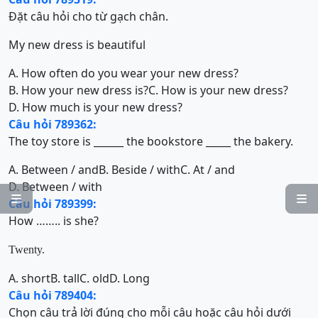
Đặt câu hỏi cho từ gạch chân.
My new dress is beautiful
A. How often do you wear your new dress?
B. How your new dress is?
C. How is your new dress?
D. How much is your new dress?
Câu hỏi 789362:
The toy store is ______ the bookstore _____ the bakery.
A. Between / and
B. Beside / with
C. At / and
D. Between / with


Câu hỏi 789399:
How …….. is she?
Twenty.
A. short
B. tall
C. old
D. Long
Câu hỏi 789404:
Chọn câu trả lời đúng cho mỗi câu hoặc câu hỏi dưới