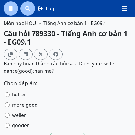
Login




Môn học HOU
Tiếng Anh cơ bản 1 - EG09.1
Câu hỏi 789330 - Tiếng Anh cơ bản 1
- EG09.1




Bạn hãy hoàn thành câu hỏi sau. Does your sister
dance(good)than me?
Chọn đáp án:
better
more good
weller
gooder