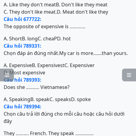
A. Like they don't meat
B. Don't like they meat
C. They don't like meat.
D. Meat don't like they
Câu hỏi 677722:
The opposite of expensive is …………
A. Short
B. long
C. cheaP
D. hot
Câu hỏi 789331:
Chọn đáp án đúng nhất.My car is more.......than yours.
A. Expensive
B. Expensivest
C. Expensiver
D. Most expensive


Câu hỏi 789393:
Does she ………. Vietnamese?
A. Speaking
B. speak
C. speaks
D. spoke
Câu hỏi 789394:
Chọn câu trả lời đúng cho mỗi câu hoặc câu hỏi dưới
đây
They ………. French. They speak …………..