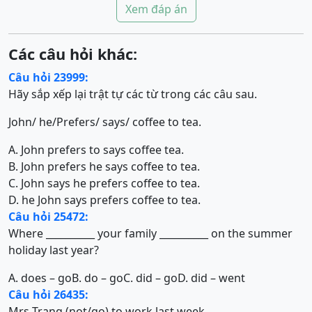
Xem đáp án
Các câu hỏi khác:
Câu hỏi 23999:
Hãy sắp xếp lại trật tự các từ trong các câu sau.
John/ he/Prefers/ says/ coffee to tea.
A. John prefers to says coffee tea.
B. John prefers he says coffee to tea.
C. John says he prefers coffee to tea.
D. he John says prefers coffee to tea.
Câu hỏi 25472:
Where __________ your family __________ on the summer
holiday last year?
A. does – go
B. do – go
C. did – go
D. did – went
Câu hỏi 26435:
Mrs Trang (not/go) to work last week.