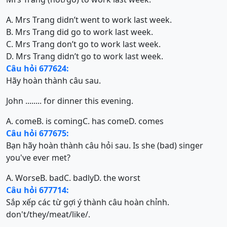
A. Mrs Trang didn’t went to work last week.
B. Mrs Trang did go to work last week.
C. Mrs Trang don’t go to work last week.
D. Mrs Trang didn’t go to work last week.
Câu hỏi 677624:
Hãy hoàn thành câu sau.
John ........ for dinner this evening.
A. come
B. is coming
C. has come
D. comes
Câu hỏi 677675:
Bạn hãy hoàn thành câu hỏi sau. Is she (bad) singer
you've ever met?
A. Worse
B. bad
C. badly
D. the worst
Câu hỏi 677714:
Sắp xếp các từ gợi ý thành câu hoàn chỉnh.
don't/they/meat/like/.