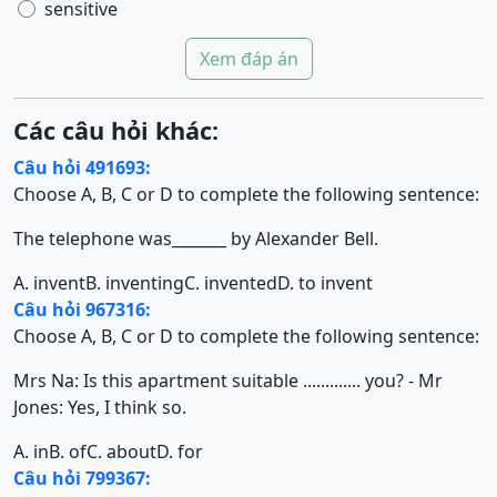
sensitive
Xem đáp án
Các câu hỏi khác:
Câu hỏi 491693:
Choose A, B, C or D to complete the following sentence:
The telephone was_______ by Alexander Bell.
A. invent
B. inventing
C. invented
D. to invent
Câu hỏi 967316:
Choose A, B, C or D to complete the following sentence:
Mrs Na: Is this apartment suitable ............. you? - Mr
Jones: Yes, I think so.
A. in
B. of
C. about
D. for
Câu hỏi 799367: