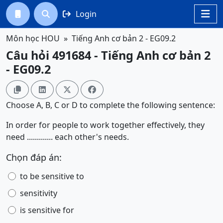
Login




Môn học HOU
Tiếng Anh cơ bản 2 - EG09.2
Câu hỏi 491684 - Tiếng Anh cơ bản 2
- EG09.2




Choose A, B, C or D to complete the following sentence:
In order for people to work together effectively, they
need ............. each other's needs.
Chọn đáp án:
to be sensitive to
sensitivity
is sensitive for