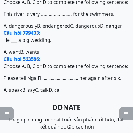
Choose A, B, C or D to complete the following sentence:
This river is very …………………… for the swimmers.
A. dangerously
B. endangered
C. dangerous
D. danger
Câu hỏi 799403:
He ___ a big wedding.
A. want
B. wants
Câu hỏi 563586:
Choose A, B, C or D to complete the following sentence:
Please tell Nga I’ll ............................. her again after six.
A. speak
B. say
C. talk
D. call
DONATE


Để giúp chúng tôi phát triển sản phẩm tốt hơn, đạt
kết quả học tập cao hơn