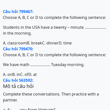
Câu hỏi 799467:
Choose A, B, C or D to complete the following sentence:
Students in the USA have a twenty – minute ......................
in the morning.
A. classroom
B. break
C. dinner
D. time
Câu hỏi 799470:
Choose A, B, C or D to complete the following sentence:
We have math .................... Tuesday morning.
A. on
B. in
C. of
D. at
Câu hỏi 563592:
Mô tả câu hỏi
Complete these conversations. Then practice with a
partner.
a. A:
......
you from Vietnam?