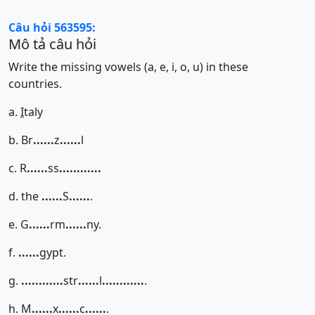
Câu hỏi 563595:
Mô tả câu hỏi
Write the missing vowels (a, e, i, o, u) in these
countries.
a.
I
taly
b. Br
......
z
......
l
c. R
......
ss
......
......
d. the
......
S
......
.
e. G
......
rm
......
ny.
f.
......
gypt.
g.
......
......
str
......
l
......
......
.
h. M
......
x
......
c
......
.