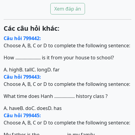
Xem đáp án
Các câu hỏi khác:
Câu hỏi 799442:
Choose A, B, C or D to complete the following sentence:
How ..................... is it from your house to school?
A. high
B. tall
C. long
D. far
Câu hỏi 799443:
Choose A, B, C or D to complete the following sentence:
What time does Hanh ................. history class ?
A. have
B. do
C. does
D. has
Câu hỏi 799445:
Choose A, B, C or D to complete the following sentence:
My father is the ..................... in my family.