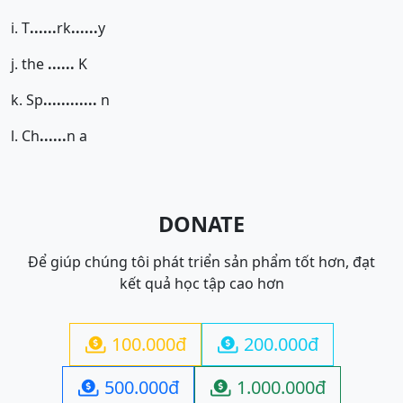
i. T
......
rk
......
y
j. the
......
K
k. Sp
......
......
n
l. Ch
......
n a
DONATE
Để giúp chúng tôi phát triển sản phẩm tốt hơn, đạt
kết quả học tập cao hơn
100.000đ
200.000đ


500.000đ
1.000.000đ

