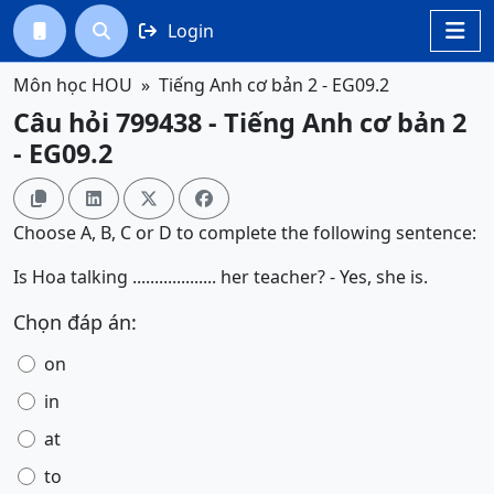
Login




Môn học HOU
Tiếng Anh cơ bản 2 - EG09.2
Câu hỏi 799438 - Tiếng Anh cơ bản 2
- EG09.2




Choose A, B, C or D to complete the following sentence:
Is Hoa talking ................... her teacher? - Yes, she is.
Chọn đáp án:
on
in
at
to