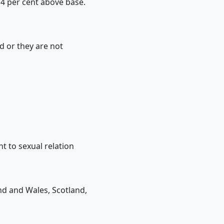
at 4 per cent above base.
d or they are not
t to sexual relation
nd and Wales, Scotland,