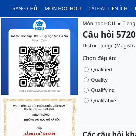
TRANG CHỦ
MÔN HỌC HOU
CÀI ĐẶT TIỆN ÍCH
Môn học HOU
Tiếng
Câu hỏi 5720
District Judge (Magistr
Chọn đáp án:
Qualified
Quality
Qualifying
Qualitative
Các câu hỏi kh