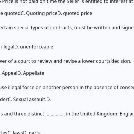
e Price is not paid on time the Seller is entitled to interest 
ce quoted
C. Quoting price
D. quoted price
certain special types of contracts, must be written and signe
 illegal
D. unenforceable
power of a court to review and revise a lower courts’decision.
. Appeal
D. Appellate
use illegal force on another person in the absence of consen
rder
C. Sexual assault.
D.
es and three distinct …………… in the United Kingdom: Engla
ries
C. laws
D. parts