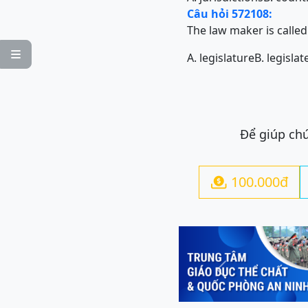
Câu hỏi 572108:
The law maker is calle

A. legislature
B. legislat
Để giúp chú
100.000đ

Previous