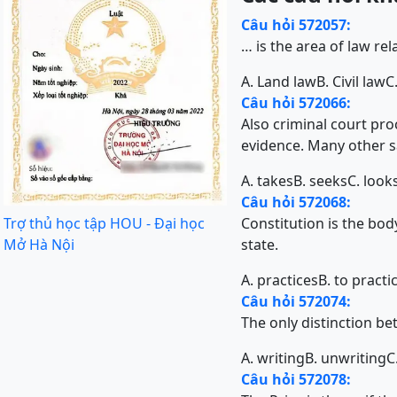
Câu hỏi 572057:
… is the area of law rel
A. Land law
B. Civil law
C
Câu hỏi 572066:
Also criminal court pro
evidence. Many other sa
A. takes
B. seeks
C. look
Câu hỏi 572068:
Trợ thủ học tập HOU - Đại học
Constitution is the bod
Mở Hà Nội
state.
A. practices
B. to practi
Câu hỏi 572074:
The only distinction be
A. writing
B. unwriting
C
Câu hỏi 572078: