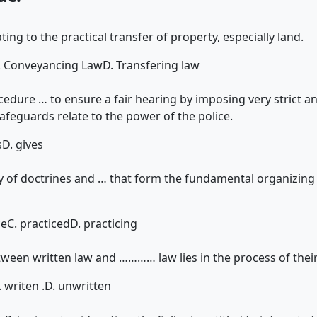
ating to the practical transfer of property, especially land.
. Conveyancing Law
D. Transfering law
cedure … to ensure a fair hearing by imposing very strict a
feguards relate to the power of the police.
s
D. gives
y of doctrines and … that form the fundamental organizing pr
ce
C. practiced
D. practicing
tween written law and ………… law lies in the process of thei
. writen .
D. unwritten