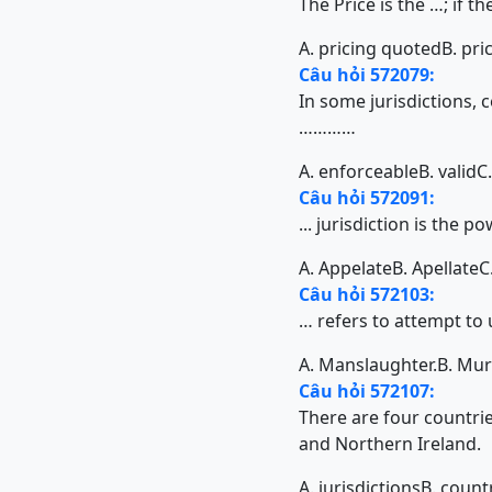
The Price is the …; if th
A. pricing quoted
B. pri
Câu hỏi 572079:
In some jurisdictions, 
…………
A. enforceable
B. valid
C.
Câu hỏi 572091:
... jurisdiction is the 
A. Appelate
B. Apellate
C
Câu hỏi 572103:
… refers to attempt to 
A. Manslaughter.
B. Mu
Câu hỏi 572107:
There are four countri
and Northern Ireland.
A. jurisdictions
B. count