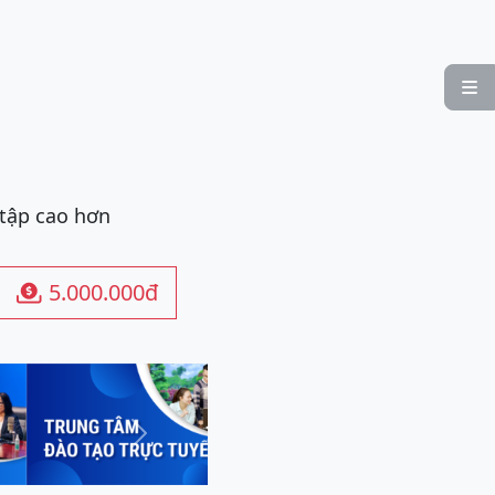

 tập cao hơn
5.000.000đ

Next