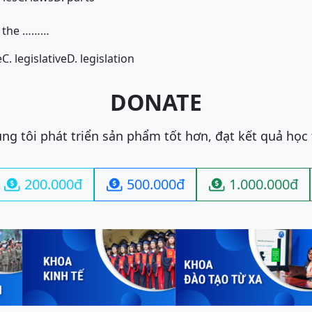
d the ………
e
C. legislative
D. legislation
DONATE
ng tôi phát triển sản phẩm tốt hơn, đạt kết quả học
200.000đ
500.000đ
1.000.000đ


