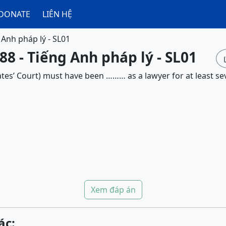
DONATE
LIÊN HỆ
 Anh pháp lý - SL01
88 - Tiếng Anh pháp lý - SL01
ates’ Court) must have been ……… as a lawyer for at least se
Xem đáp án
ác: