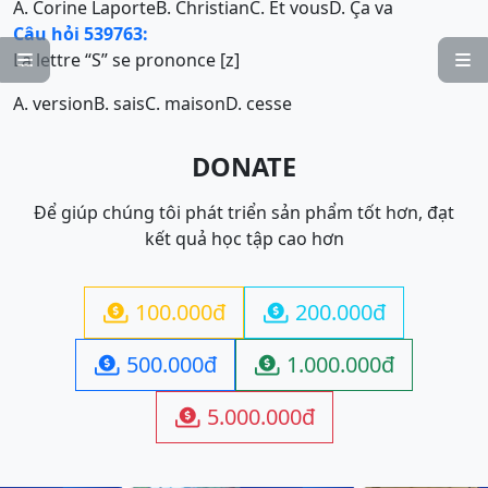
A. Corine Laporte
B. Christian
C. Et vous
D. Ça va
Câu hỏi 539763:
La lettre “S” se prononce [z]


A. version
B. sais
C. maison
D. cesse
DONATE
Để giúp chúng tôi phát triển sản phẩm tốt hơn, đạt
kết quả học tập cao hơn
100.000đ
200.000đ


500.000đ
1.000.000đ


5.000.000đ
