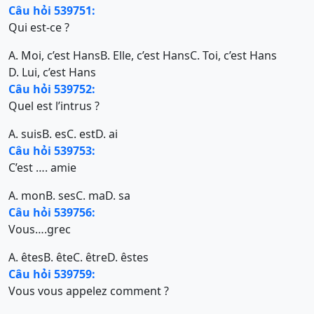
Câu hỏi 539751:
Qui est-ce ?
A. Moi, c’est Hans
B. Elle, c’est Hans
C. Toi, c’est Hans
D. Lui, c’est Hans
Câu hỏi 539752:
Quel est l’intrus ?
A. suis
B. es
C. est
D. ai
Câu hỏi 539753:
C’est …. amie
A. mon
B. ses
C. ma
D. sa
Câu hỏi 539756:
Vous….grec
A. êtes
B. ête
C. être
D. êstes
Câu hỏi 539759:
Vous vous appelez comment ?